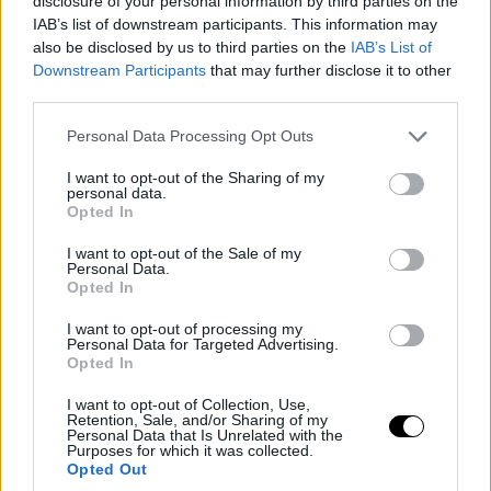
disclosure of your personal information by third parties on the
IAB’s list of downstream participants. This information may
also be disclosed by us to third parties on the
IAB’s List of
Downstream Participants
that may further disclose it to other
third parties.
Please note that this website/app uses one or more Google
Personal Data Processing Opt Outs
services and may gather and store information including but
not limited to your visit or usage behaviour. You may click to
I want to opt-out of the Sharing of my
personal data.
grant or deny consent to Google and its third-party tags to
Opted In
use your data for below specified purposes in below Google
consent section.
I want to opt-out of the Sale of my
Personal Data.
Opted In
I want to opt-out of processing my
Personal Data for Targeted Advertising.
Opted In
I want to opt-out of Collection, Use,
Retention, Sale, and/or Sharing of my
Personal Data that Is Unrelated with the
Purposes for which it was collected.
Opted Out