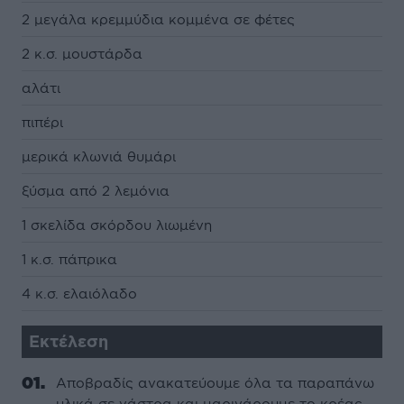
2 μεγάλα κρεμμύδια κομμένα σε φέτες
2 κ.σ. μουστάρδα
αλάτι
πιπέρι
μερικά κλωνιά θυμάρι
ξύσμα από 2 λεμόνια
1 σκελίδα σκόρδου λιωμένη
1 κ.σ. πάπρικα
4 κ.σ. ελαιόλαδο
Εκτέλεση
Αποβραδίς ανακατεύουμε όλα τα παραπάνω
υλικά σε γάστρα και μαρινάρουμε το κρέας