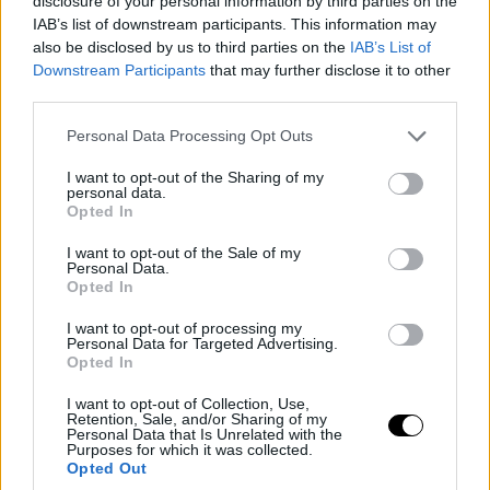
disclosure of your personal information by third parties on the
IAB’s list of downstream participants. This information may
also be disclosed by us to third parties on the
IAB’s List of
Downstream Participants
that may further disclose it to other
third parties.
Please note that this website/app uses one or more Google
Personal Data Processing Opt Outs
services and may gather and store information including but
not limited to your visit or usage behaviour. You may click to
I want to opt-out of the Sharing of my
personal data.
grant or deny consent to Google and its third-party tags to
Opted In
use your data for below specified purposes in below Google
consent section.
I want to opt-out of the Sale of my
Personal Data.
Opted In
I want to opt-out of processing my
Personal Data for Targeted Advertising.
Opted In
I want to opt-out of Collection, Use,
Retention, Sale, and/or Sharing of my
Personal Data that Is Unrelated with the
Purposes for which it was collected.
Opted Out