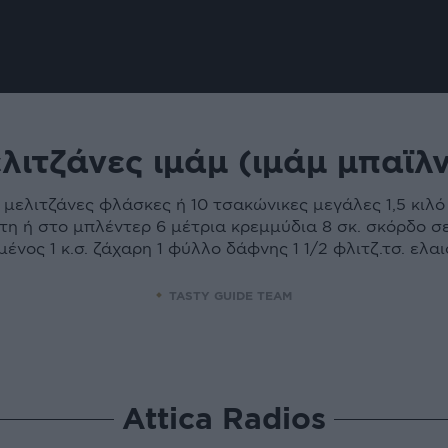
λιτζάνες ιμάμ (ιμάμ μπαϊλν
ς μελιτζάνες φλάσκες ή 10 τσακώνικες μεγάλες 1,5 κιλό
τη ή στο μπλέντερ 6 μέτρια κρεμμύδια 8 σκ. σκόρδο σε 
ένος 1 κ.σ. ζάχαρη 1 φύλλο δάφνης 1 1/2 φλιτζ.τσ. ελαι
TASTY GUIDE TEAM
Attica Radios