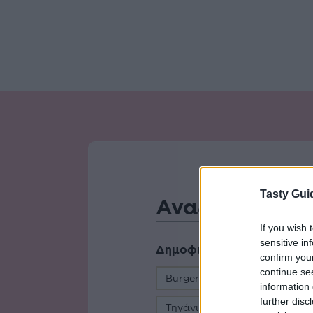
Tasty Gui
If you wish 
sensitive in
Δημοφιλείς Αναζητήσεις
confirm you
continue se
Burger
Vegan
Χορτο
information 
further disc
Τηγάνι
Μεσογειακή Κουζ