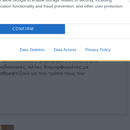
cation functionality and fraud prevention, and other user protection.
CONFIRM
εμάτο Κυκλάδες
Data Deletion
Data Access
Privacy Policy
 των Κυκλάδων, ψαρέψαμε συνταγές από
ραδοσιακές, άλλες διαμορφωμένες με
καθρεφτίζουν με τον τρόπο τους την