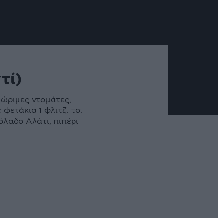
τί)
 ώριμες ντομάτες,
φετάκια 1 φλιτζ. τσ.
όλαδο Αλάτι, πιπέρι