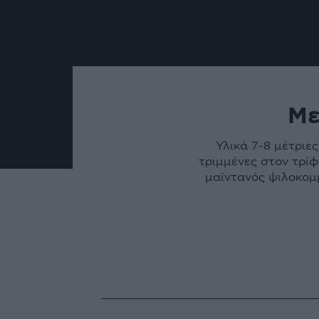
Με
Υλικά 7-8 μέτριε
τριμμένες στον τρίφ
μαϊντανός ψιλοκομμ