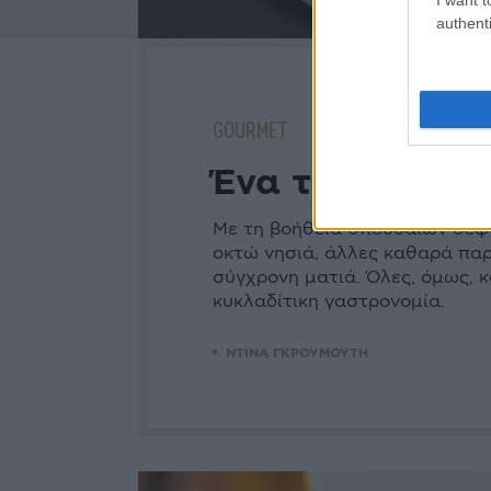
authenti
GOURMET
Ένα τραπέζι γ
Με τη βοήθεια σπουδαίων σεφ
οκτώ νησιά, άλλες καθαρά πα
σύγχρονη ματιά. Όλες, όμως, 
κυκλαδίτικη γαστρονομία.
ΝΤΊΝΑ ΓΚΡΟΥΜΟΎΤΗ