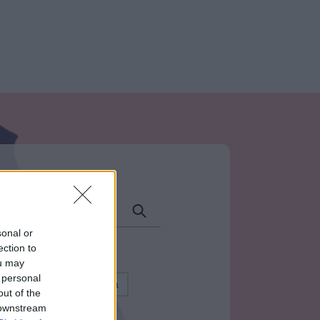
sonal or
ection to
ou may
 personal
Μανιτάρια
Ρύζι
out of the
 downstream
ου