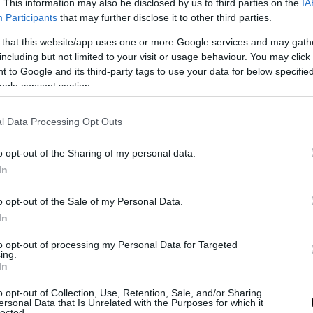
. This information may also be disclosed by us to third parties on the
IA
Participants
that may further disclose it to other third parties.
Πολίτικη Κουζίνα
Χταπόδι
Ιταλική Κουζίνα
Χρι
 that this website/app uses one or more Google services and may gath
including but not limited to your visit or usage behaviour. You may click 
 to Google and its third-party tags to use your data for below specifi
ogle consent section.
l Data Processing Opt Outs
o opt-out of the Sharing of my personal data.
In
o opt-out of the Sale of my Personal Data.
Συνταγές
In
to opt-out of processing my Personal Data for Targeted
ing.
In
o opt-out of Collection, Use, Retention, Sale, and/or Sharing
ΖΥΜΑΡΙΚΑ
ΛΑΧΑΝΙΚΑ
ΟΣΠΡΙΑ
ersonal Data that Is Unrelated with the Purposes for which it
lected.