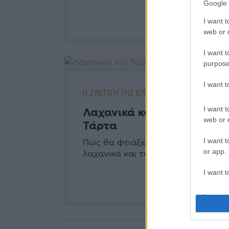
Google 
I want t
web or d
I want t
purpose
I want 
Η ΣΥΝΤΑΓΗ ΤΗΣ ΚΥΡΙΑΚΗΣ
I want t
Λαχανικά και Τυριά σε
web or d
Τάρτα
I want t
Πώς θα φτιάξετε μία τάρτα με
or app.
λαχανικά και τυριά.
I want t
I want t
authenti