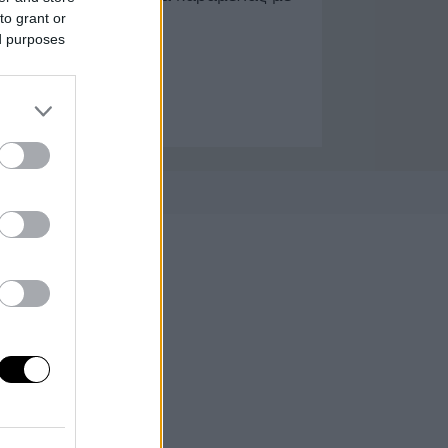
ζύμη ψιχουλιαστή.
to grant or
ed purposes