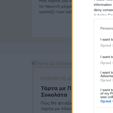
Μια τάρτα για όλες τις ώρες, από
information 
το πρωινό μέχρι το σνακ ή το
deny consent
τραπέζι των καλεσμένων.
in below Go
Persona
I want t
Opted 
I want t
Opted 
I want 
Advertis
Η ΣΥΝΤΑΓΗ ΤΗΣ ΔΕΥΤΕΡΑΣ
Opted 
Τάρτα με Πλούσια
I want t
of my P
Σοκολάτα
was col
Opted 
Πώς θα φτιάξετε μία νόστιμη
τάρτα με πλούσια σοκολάτα.