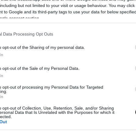
including but not limited to your visit or usage behaviour. You may click 
 to Google and its third-party tags to use your data for below specifi
ogle consent section.
l Data Processing Opt Outs
o opt-out of the Sharing of my personal data.
In
o opt-out of the Sale of my Personal Data.
In
to opt-out of processing my Personal Data for Targeted
ing.
Η ΣΥΝΤΑΓΗ ΤΗΣ ΠΑΡΑΣΚΕΥΗΣ
In
Τάρτα με Πιπεριές και
o opt-out of Collection, Use, Retention, Sale, and/or Sharing
ersonal Data that Is Unrelated with the Purposes for which it
Φέτα
lected.
Out
Η συνταγή για μία νόστιμη τάρτα
με πιπεριές και φέτα.