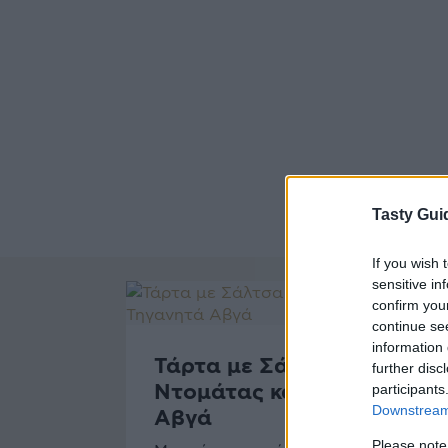
Tasty Gui
If you wish 
sensitive in
confirm you
continue se
information 
Τάρτα με Σάλτσα
further disc
Ντομάτας και Τηγανητά
participants
Downstream 
Αβγά
Please note