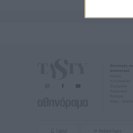
Συνταγές α
συστατικό
Κρέας
Κοτόπουλο
Ζυμαρικά
Λαχανικά
Όσπρια
Ψάρι - Θαλα
Capital
Madame Figaro