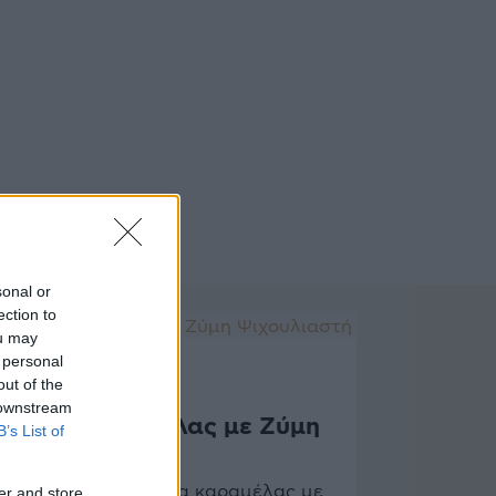
sonal or
ection to
ou may
 personal
Η ΣΥΝΤΑΓΗ ΤΗΣ ΠΕΜΠΤΗΣ
out of the
 downstream
Τάρτα Καραμέλας με Ζύμη
B’s List of
Ψιχουλιαστή
Η συνταγή για τάρτα καραμέλας με
er and store