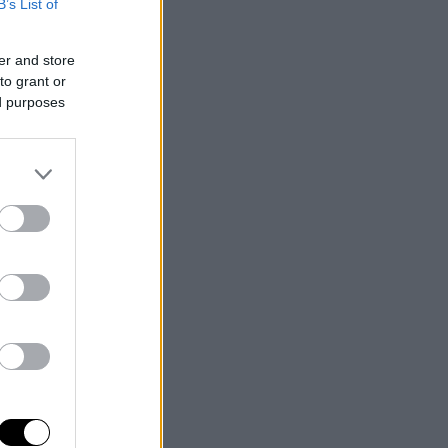
B’s List of
er and store
to grant or
ed purposes