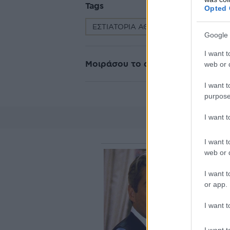
Tags
Opted 
ΕΣΤΙΑΤΟΡΙΑ ΑΘΗΝΑ
STREET FO
Google 
I want t
Μοιράσου το άρθρο
web or d
I want t
purpose
I want 
I want t
web or d
I want t
or app.
I want t
I want t