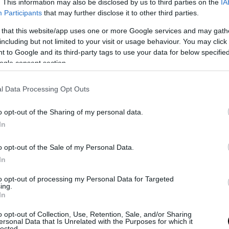
. This information may also be disclosed by us to third parties on the
IA
Participants
that may further disclose it to other third parties.
ηφίσουμε στα Tasty Awards 23 και να
 that this website/app uses one or more Google services and may gath
ερδίσει περισσότερο!
including but not limited to your visit or usage behaviour. You may click 
 to Google and its third-party tags to use your data for below specifi
ogle consent section.
l Data Processing Opt Outs
o opt-out of the Sharing of my personal data.
In
o opt-out of the Sale of my Personal Data.
In
to opt-out of processing my Personal Data for Targeted
ing.
In
o opt-out of Collection, Use, Retention, Sale, and/or Sharing
ersonal Data that Is Unrelated with the Purposes for which it
lected.