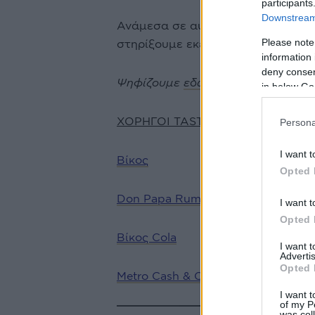
participants
Downstream 
Ανάμεσα σε αυτά καλούμαστε να ψ
Please note
στηρίξουμε εκείνο που μας έχει κ
information 
deny consent
Ψηφίζουμε
εδώ!
in below Go
ΧΟΡΗΓΟΙ TASTY AWARDS 23
Persona
I want t
Βίκος
Opted 
Don Papa Rum
I want t
Opted 
Βίκος Cola
I want 
Advertis
Opted 
Metro Cash & Carry
I want t
of my P
was col