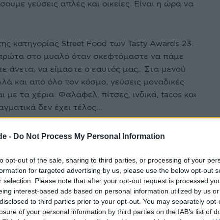
σουμε γεύσεις απλές και οικείες. Είναι η ώρα να
της κατηγορίας Street Food των Tasty Awards 23.
ι πρώτα στο μυαλό όταν σκεφτόμαστε να πάμε
ε άνετα, να είμαστε ο εαυτός μας,. Στα μενού
λά και από όλο τον κόσμο, γεύσεις μοναδικές
με τα χέρια. Φαλάφελ, πίτσες, ινδικά, tacos και
αγματικά δεν έχει τέλος...
 περισσότεροι από εμάς εκτιμούμε την απλότητα
de -
Do Not Process My Personal Information
χι μόνο στην κουζίνα αλλά σε ολόκληρο το ύφος
. Εξάλλου προϋπόθεση για να καταφέρεις να
to opt-out of the sale, sharing to third parties, or processing of your per
formation for targeted advertising by us, please use the below opt-out s
ά και ουσιαστικά απλό είναι να γνωρίζεις πολύ
r selection. Please note that after your opt-out request is processed y
άνεις, ποια είναι τα υλικά με τα οποία θα
eing interest-based ads based on personal information utilized by us or
ρα που θέλεις να δημιουργήσεις. Στην Αθήνα πια
disclosed to third parties prior to your opt-out. You may separately opt-
πολλά καλά street food εστιατόρια.
losure of your personal information by third parties on the IAB’s list of