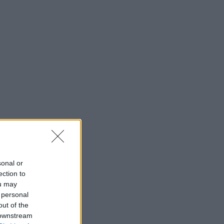
sonal or
ection to
ou may
 personal
out of the
 downstream