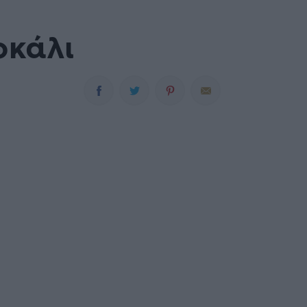
οκάλι