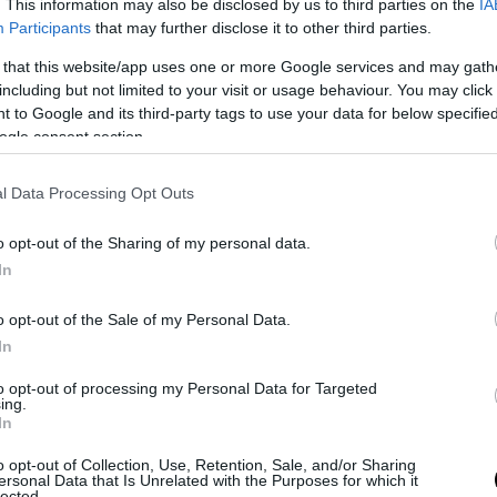
. This information may also be disclosed by us to third parties on the
IA
ξύσμα και τον χυμό πορτοκαλιού, τη
Participants
that may further disclose it to other third parties.
σόδα και το αλεύρι.
 that this website/app uses one or more Google services and may gath
including but not limited to your visit or usage behaviour. You may click 
Ανακατέψτε το μείγμα και μοιράστε
 to Google and its third-party tags to use your data for below specifi
το σε θήκες για μάφιν, αφού τις
ogle consent section.
βουτυρώσετε και τις αλευρώσετε.
l Data Processing Opt Outs
Πασπαλίστε την επιφάνεια με το
σουσάμι και ψήστε σε
o opt-out of the Sharing of my personal data.
προθερμασμένο φούρνο στους
In
180°C για 20'-25'.
o opt-out of the Sale of my Personal Data.
In
to opt-out of processing my Personal Data for Targeted
ων
ing.
In
o opt-out of Collection, Use, Retention, Sale, and/or Sharing
ersonal Data that Is Unrelated with the Purposes for which it
lected.