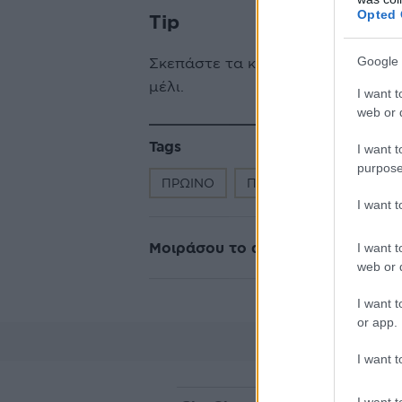
Opted 
Tip
Google 
Σκεπάστε τα κέικ με τυρί κρέμα ή
μέλι.
I want t
web or d
Tags
I want t
purpose
ΠΡΩΙΝΟ
ΠΟΡΤΟΚΑΛΙ
BRUN
I want 
Μοιράσου το άρθρο
I want t
web or d
I want t
or app.
I want t
I want t