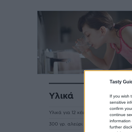
Tasty Gui
Υλικά
If you wish 
sensitive in
confirm you
Υλικά για 12 κέικ
continue se
information 
300 γρ. αλεύρι για όλες τις χρήσεις
further disc