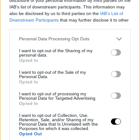
disclosure of your personal information by third parties on the
IAB’s list of downstream participants. This information may
also be disclosed by us to third parties on the
IAB’s List of
Downstream Participants
that may further disclose it to other
third parties.
Please note that this website/app uses one or more Google
Personal Data Processing Opt Outs
services and may gather and store information including but
not limited to your visit or usage behaviour. You may click to
I want to opt-out of the Sharing of my
personal data.
grant or deny consent to Google and its third-party tags to
Opted In
use your data for below specified purposes in below Google
consent section.
I want to opt-out of the Sale of my
Personal Data.
Opted In
I want to opt-out of processing my
Personal Data for Targeted Advertising.
Opted In
I want to opt-out of Collection, Use,
Retention, Sale, and/or Sharing of my
Personal Data that Is Unrelated with the
Purposes for which it was collected.
Opted Out