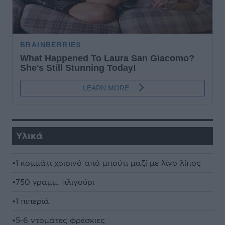
Υλικά
•1 κομμάτι χοιρινό από μπούτι μαζί με λίγο λίπος
•750 γραμμ. πλιγούρι
•1 πιπεριά
•5-6 ντομάτες φρέσκιες