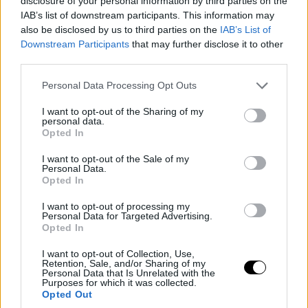
disclosure of your personal information by third parties on the
IAB’s list of downstream participants. This information may
also be disclosed by us to third parties on the
IAB’s List of
Downstream Participants
that may further disclose it to other
third parties.
Please note that this website/app uses one or more Google
Personal Data Processing Opt Outs
services and may gather and store information including but
not limited to your visit or usage behaviour. You may click to
I want to opt-out of the Sharing of my
personal data.
grant or deny consent to Google and its third-party tags to
Opted In
use your data for below specified purposes in below Google
consent section.
I want to opt-out of the Sale of my
Personal Data.
Opted In
I want to opt-out of processing my
Personal Data for Targeted Advertising.
Opted In
I want to opt-out of Collection, Use,
Retention, Sale, and/or Sharing of my
Personal Data that Is Unrelated with the
Purposes for which it was collected.
Opted Out