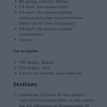
80 γραµµ. γιαούρτι πλήρες
1/4 κουτ. του γλυκού αλάτι
1/4 κουτ. του γλυκού µαστίχα
κοπανισµένη (πριν την κοπανίσετε
βάλτε την 10’ στην κατάψυξη!)
1/4 κουτ. του γλυκού µαχλέπι
κοπανισµένο
1 αυγό
Για το σιρόπι
750 γραµµ. ζάχαρη
550 γραµµ. νερό
2 κουτ. της σούπας χυµό λεµονιού
Εκτέλεση
Διαλύουμε τη µαγιά σε λίγο χλιαρό
νερό µε λίγο αλεύρι ώστε να γίνει χυλός
και την αφήνουµε σε θερµοκρασία 35