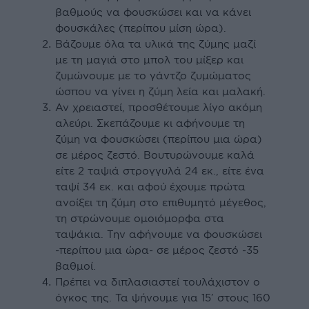
βαθµούς να φουσκώσει και να κάνει
φουσκάλες (περίπου µίση ώρα).
Βάζουμε όλα τα υλικά της ζύµης µαζί
µε τη µαγιά στο µπολ του µίξερ και
ζυµώνουµε µε το γάντζο ζυµώµατος
ώσπου να γίνει η ζύµη λεία και µαλακή.
Αν χρειαστεί, προσθέτουµε λίγο ακόµη
αλεύρι. Σκεπάζουµε κι αφήνουµε τη
ζύµη να φουσκώσει (περίπου µια ώρα)
σε µέρος ζεστό. Βουτυρώνουµε καλά
είτε 2 ταψιά στρογγυλά 24 εκ., είτε ένα
ταψί 34 εκ. και αφού έχουµε πρώτα
ανοίξει τη ζύµη στο επιθυµητό µέγεθος,
τη στρώνουµε οµοιόµορφα στα
ταψάκια. Την αφήνουµε να φουσκώσει
-περίπου µια ώρα- σε µέρος ζεστό -35
βαθµοί.
Πρέπει να διπλασιαστεί τουλάχιστον ο
όγκος της. Τα ψήνουµε για 15’ στους 160