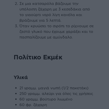
Σε µια κατσαρόλα βάζουµε την
υπόλοιπη ζάχαρη µε 3 κεσεδάκια από
το γιαούρτι νερό λίγη κανέλα και
βράζουµε για 5 λεπτά.
Όταν κρυώσει το σιρόπι το ρίχνουµε σε
ζεστό γλυκό που έχουµε χαράξει και το
πασπαλίζουµε µε αµύγδαλο.
Πολίτικο Εκµέκ
Υλικά
21 γραµµ. µαγιά νωπή (1/2 πακετάκι)
250 γραµµ. αλεύρι για όλες τις χρήσεις
60 γραµµ. βούτυρο λιωµένο
60 φρ. ζάχαρη