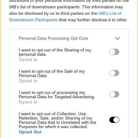
disclosure of your personal information by third parties on the
IAB’s list of downstream participants. This information may
also be disclosed by us to third parties on the
IAB’s List of
Downstream Participants
that may further disclose it to other
third parties.
Please note that this website/app uses one or more Google
Personal Data Processing Opt Outs
services and may gather and store information including but
not limited to your visit or usage behaviour. You may click to
I want to opt-out of the Sharing of my
personal data.
grant or deny consent to Google and its third-party tags to
Opted In
use your data for below specified purposes in below Google
consent section.
I want to opt-out of the Sale of my
Personal Data.
Opted In
I want to opt-out of processing my
Personal Data for Targeted Advertising.
Opted In
I want to opt-out of Collection, Use,
Retention, Sale, and/or Sharing of my
Personal Data that Is Unrelated with the
Purposes for which it was collected.
Opted Out