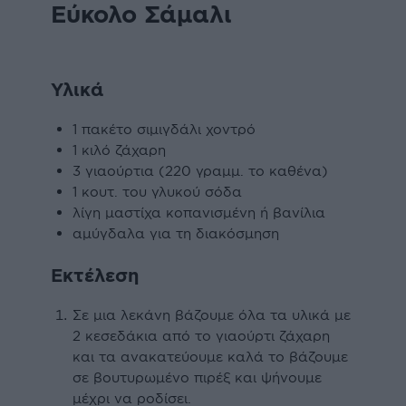
Εύκολο Σάµαλι
Υλικά
1 πακέτο σιµιγδάλι χοντρό
1 κιλό ζάχαρη
3 γιαούρτια (220 γραµµ. το καθένα)
1 κουτ. του γλυκού σόδα
λίγη µαστίχα κοπανισµένη ή βανίλια
αµύγδαλα για τη διακόσµηση
Εκτέλεση
Σε µια λεκάνη βάζουµε όλα τα υλικά µε
2 κεσεδάκια από το γιαούρτι ζάχαρη
και τα ανακατεύουµε καλά το βάζουµε
σε βουτυρωµένο πιρέξ και ψήνουµε
µέχρι να ροδίσει.