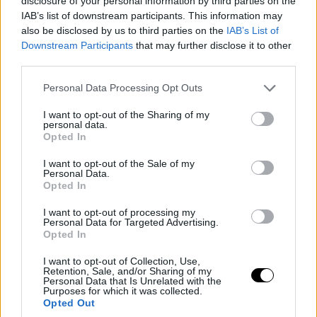
disclosure of your personal information by third parties on the
IAB’s list of downstream participants. This information may
also be disclosed by us to third parties on the
IAB’s List of
Downstream Participants
that may further disclose it to other
third parties.
Please note that this website/app uses one or more Google
Personal Data Processing Opt Outs
services and may gather and store information including but
not limited to your visit or usage behaviour. You may click to
I want to opt-out of the Sharing of my
personal data.
grant or deny consent to Google and its third-party tags to
Opted In
use your data for below specified purposes in below Google
consent section.
I want to opt-out of the Sale of my
Personal Data.
Opted In
I want to opt-out of processing my
Personal Data for Targeted Advertising.
Opted In
I want to opt-out of Collection, Use,
Retention, Sale, and/or Sharing of my
Personal Data that Is Unrelated with the
Purposes for which it was collected.
Opted Out