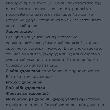
επεξεργασμένα τρόφιμα. Είναι υποκατάστατο της
ακατέργαστης σκόνης του κακάο, μπορεί να
προστεθεί στο αλεύρι στη ζαχαροπλαστική και
μπορεί να χρησιμοποιηθεί στα κέικ, σε ζεστά ποτά
και σε επιδόρπια.
Χαρουπόμελο
Έχει ήπια και γλυκιά γεύση. Μπορεί να
χρησιμοποιηθεί ως γλυκαντικό για κέικ ζεστά και
κρύα ποτά, γιαούρτι, παγωτό. Είναι υποκατάστατο
του μελιού και της ζάχαρης καθώς και εξαιρετικό
ενισχυτικό γεύσης για τρόφιμα. Το χαρουπόμελο
θυμίζει λίγο και το πετιμέζι.
Σιρόπι χαρουπιού
παραδοσιακό φάρμακο για το
βήχα και τον πονόλαιμο.
Ντάκος χαρουπιού
Παξιμάδι χαρουπιού
Φρυγανιές χαρουπιού
Μακαρόνια με χαρούπι, χωρίς γλουτένη
(υπάρχει
στριφτό μακαρόνι) ιδανικό για όσους πάσχουν από