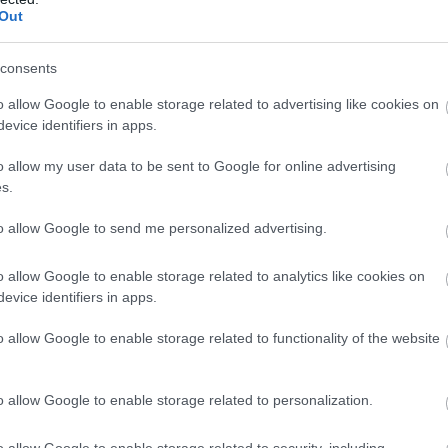
Out
μην φοβηθούμε και τα ψήσουμε κι άλλο,
consents
o allow Google to enable storage related to advertising like cookies on
evice identifiers in apps.
βράσει 5-10 λεπτά μέχρι να δέσει, το
λις κόψει ο βρασμός το αρωματίζουμε με το
o allow my user data to be sent to Google for online advertising
s.
to allow Google to send me personalized advertising.
, τα αφήνουμε 10 λεπτά να "σταθούν”, και τα
o allow Google to enable storage related to analytics like cookies on
evice identifiers in apps.
 τοποθετούμε στην πιατέλα με τριμμένο
o allow Google to enable storage related to functionality of the website
άτα από πάνω να σχηματίζει γραμμές για να
o allow Google to enable storage related to personalization.
ε Σουσάμι και Αμύγδαλα
o allow Google to enable storage related to security, including