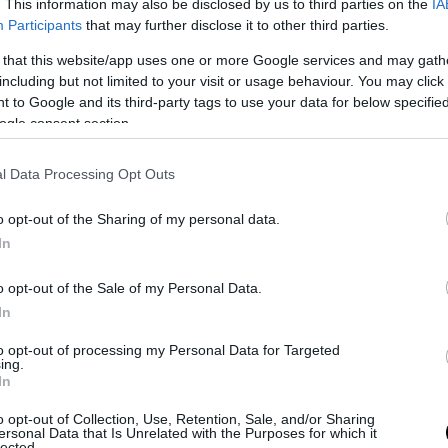
. This information may also be disclosed by us to third parties on the
IA
Participants
that may further disclose it to other third parties.
 that this website/app uses one or more Google services and may gath
including but not limited to your visit or usage behaviour. You may click 
 to Google and its third-party tags to use your data for below specifi
ogle consent section.
μένο και τριμμένο για το πασπάλισμα και μια
l Data Processing Opt Outs
αρί μαζί με 1 κ.σ. βούτυρο και 2 κουταλιές γάλα
o opt-out of the Sharing of my personal data.
In
o opt-out of the Sale of my Personal Data.
 τα υλικά μέχρι να γίνουν ομοιόμορφη ζύμη.
In
to opt-out of processing my Personal Data for Targeted
α βάζουμε στη λαμαρίνα που έχουμε στρώσει με
ing.
In
o opt-out of Collection, Use, Retention, Sale, and/or Sharing
ersonal Data that Is Unrelated with the Purposes for which it
, στους 180 βαθμούς με αέρα, 12-13 λεπτά.
lected.