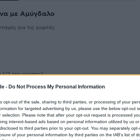
να με Αμύγδαλο
υ 1/2 της κούπας)
de -
Do Not Process My Personal Information
ρισμένο, καβουρντισμένο και τριμμένο
σμένο
to opt-out of the sale, sharing to third parties, or processing of your per
ες τις χρήσεις)
formation for targeted advertising by us, please use the below opt-out s
r selection. Please note that after your opt-out request is processed y
eing interest-based ads based on personal information utilized by us or
disclosed to third parties prior to your opt-out. You may separately opt-
losure of your personal information by third parties on the IAB’s list of