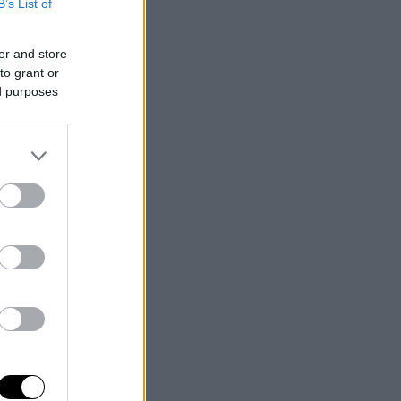
B’s List of
er and store
to grant or
ed purposes