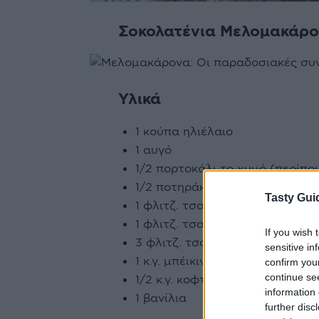
Σοκολατένια Μελομακάρο
Υλικά
1 κούπα ηλιέλαιο
1 αυγό
1/2 πορτοκάλι το χυμό (περίπο
1/2 ποτηράκι κρασιού κονιάκ
Tasty Gui
1 φλιτζ. τσαγιού αμύγδαλο ασπ
1 φλιτζ. τσαγιού κακάο κοσκινι
If you wish 
3 φλιτζ. τσαγιού αλεύρι (για όλ
sensitive in
1 κ.γ. μπέικιν πάουντερ
confirm you
continue se
1/2 κ.γ. κοφτή αλάτι
information 
1 βανίλια
further disc