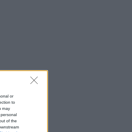
sonal or
ection to
ou may
 personal
out of the
 downstream