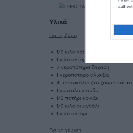
authenti
Υλικά
Για τη ζύμη
1/2 κιλό λάδι πολύ καλό
1 κιλό αλεύρι
2 νεροπότηρα ζάχαρη
1 νεροπότηρο αλισίβα
4 πορτοκάλια (το ξύσμα και το
1 κουταλάκι σόδα
1/2 ποτήρι κονιάκ
1/2 κιλό σιμιγδάλι
1 κιλό αλεύρι
Για τη γέμιση