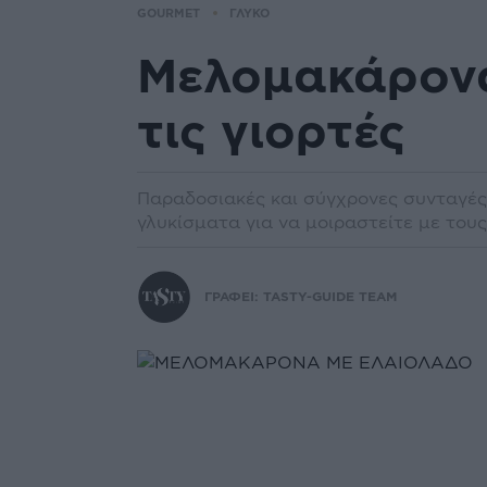
GOURMET
ΓΛΥΚΟ
Μελομακάρονα
τις γιορτές
Παραδοσιακές και σύγχρονες συνταγές
γλυκίσματα για να μοιραστείτε με του
ΓΡΑΦΕΙ:
TASTY-GUIDE TEAM