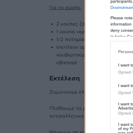
participants
Για το σιρόπι:
Downstream 
Please note
2 κούπες ζάχαρη
information 
deny consent
1 κούπα νερό
in below Go
1/2 ποτηράκι κρασιού κονιάκ
επιπλέον αμύγδαλο καβουρντισ
Persona
κουβερτούρα λιωμένη σε μπεν μ
εβαπορέ
I want t
Opted 
Εκτέλεση
I want t
Ζυμώνουμε ελαφρά με το χέρι όλα
Opted 
I want 
Πλάθουμε τα μελομακάρονα και τ
Advertis
Opted 
αντικολλητικό χαρτί.
I want t
of my P
Ψήνουμε σε προθερμασμένο φούρνο
was col