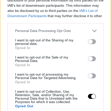
disclosure of your personal information by third parties on the
IAB’s list of downstream participants. This information may
also be disclosed by us to third parties on the
IAB’s List of
Downstream Participants
that may further disclose it to other
third parties.
Please note that this website/app uses one or more Google
Personal Data Processing Opt Outs
services and may gather and store information including but
not limited to your visit or usage behaviour. You may click to
I want to opt-out of the Sharing of my
personal data.
grant or deny consent to Google and its third-party tags to
Opted In
use your data for below specified purposes in below Google
consent section.
I want to opt-out of the Sale of my
Personal Data.
Opted In
I want to opt-out of processing my
Personal Data for Targeted Advertising.
Opted In
I want to opt-out of Collection, Use,
Retention, Sale, and/or Sharing of my
Personal Data that Is Unrelated with the
Purposes for which it was collected.
Opted Out