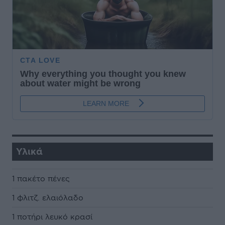
Υλικά
1 πακέτο πένες
1 φλιτζ. ελαιόλαδο
1 ποτήρι λευκό κρασί