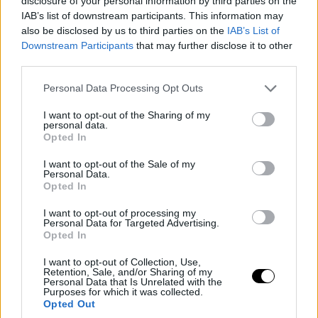
disclosure of your personal information by third parties on the
IAB’s list of downstream participants. This information may
also be disclosed by us to third parties on the
IAB’s List of
Downstream Participants
that may further disclose it to other
third parties.
Please note that this website/app uses one or more Google
Personal Data Processing Opt Outs
services and may gather and store information including but
not limited to your visit or usage behaviour. You may click to
I want to opt-out of the Sharing of my
personal data.
grant or deny consent to Google and its third-party tags to
Opted In
use your data for below specified purposes in below Google
consent section.
I want to opt-out of the Sale of my
Personal Data.
Opted In
I want to opt-out of processing my
Personal Data for Targeted Advertising.
Opted In
I want to opt-out of Collection, Use,
Retention, Sale, and/or Sharing of my
Personal Data that Is Unrelated with the
Purposes for which it was collected.
Opted Out