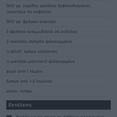
500 γρ. γαρίδες μεγάλες ξεφλουδισμένες
(κρατάμε τα κεφάλια)
500 γρ. φρέσκο σπανάκι
5 φρέσκα κρεμμυδάκια σε ροδέλες
2 σκελίδες σκόρδο ψιλοκομμένο
½ φλιτζ. κρέμα γάλακτος
½ ματσάκι μαϊντανό ψιλοκομμένο
χυμό από 1 λεμόνι
ξύσμα από 1-2 λεμόνια
αλάτι, πιπέρι
Εκτέλεση
Βράζουμε τις πένες σε άφθονο αλατισμένο