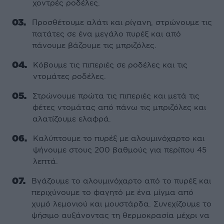
χοντρές ροδέλες.
Προσθέτουµε αλάτι και ρίγανη, στρώνουµε τις
πατάτες σε ένα µεγάλο πυρέξ και από
πάνουµε βάζουµε τις µπριζόλες.
Κόβουµε τις πιπεριές σε ροδέλες και τις
ντοµάτες ροδέλες.
Στρώνουµε πρώτα τις πιπεριές και µετά τις
φέτες ντοµάτας από πάνω τις µπριζόλες και
αλατίζουµε ελαφρά.
Καλύπτουµε το πυρέξ µε αλουµινόχαρτο και
ψήνουµε στους 200 βαθµούς για περίπου 45
λεπτά.
Βγάζουµε το αλουµινόχαρτο από το πυρέξ και
περιχύνουµε το φαγητό µε ένα µίγµα από
χυµό λεµονιού και µουστάρδα. Συνεχίζουµε το
ψήσιµο αυξάνοντας τη θερµοκρασία µέχρι να