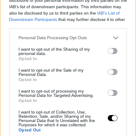
disclosure of your personal information by third parties on the
IAB’s list of downstream participants. This information may
also be disclosed by us to third parties on the
IAB’s List of
Downstream Participants
that may further disclose it to other
third parties.
Please note that this website/app uses one or more Google
Personal Data Processing Opt Outs
services and may gather and store information including but
not limited to your visit or usage behaviour. You may click to
I want to opt-out of the Sharing of my
personal data.
grant or deny consent to Google and its third-party tags to
Opted In
use your data for below specified purposes in below Google
consent section.
I want to opt-out of the Sale of my
Personal Data.
Opted In
I want to opt-out of processing my
Personal Data for Targeted Advertising.
Opted In
I want to opt-out of Collection, Use,
Retention, Sale, and/or Sharing of my
Personal Data that Is Unrelated with the
Purposes for which it was collected.
Opted Out