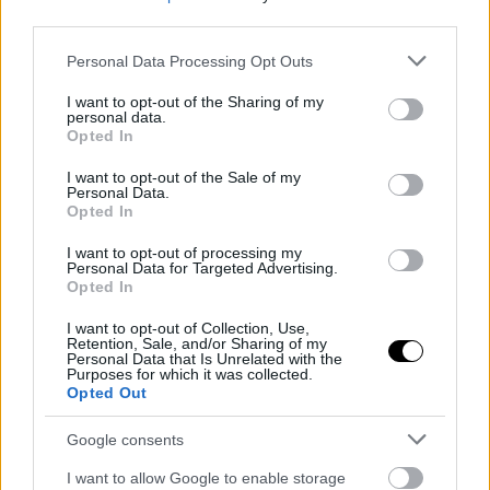
third parties.
Please note that this website/app uses one or more Google
Personal Data Processing Opt Outs
services and may gather and store information including but
not limited to your visit or usage behaviour. You may click to
I want to opt-out of the Sharing of my
personal data.
grant or deny consent to Google and its third-party tags to
Opted In
use your data for below specified purposes in below Google
consent section.
I want to opt-out of the Sale of my
Personal Data.
Opted In
I want to opt-out of processing my
Personal Data for Targeted Advertising.
Opted In
I want to opt-out of Collection, Use,
Retention, Sale, and/or Sharing of my
Personal Data that Is Unrelated with the
Purposes for which it was collected.
Opted Out
Google consents
I want to allow Google to enable storage