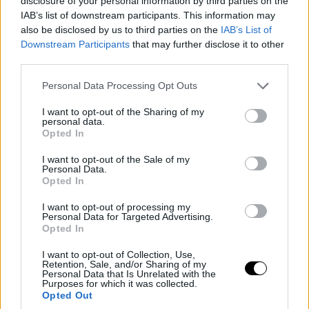
disclosure of your personal information by third parties on the
IAB’s list of downstream participants. This information may
also be disclosed by us to third parties on the
IAB’s List of
Downstream Participants
that may further disclose it to other
third parties.
Please note that this website/app uses one or more Google
Personal Data Processing Opt Outs
services and may gather and store information including but
not limited to your visit or usage behaviour. You may click to
I want to opt-out of the Sharing of my
personal data.
grant or deny consent to Google and its third-party tags to
Opted In
use your data for below specified purposes in below Google
consent section.
I want to opt-out of the Sale of my
Personal Data.
Opted In
I want to opt-out of processing my
Personal Data for Targeted Advertising.
Opted In
I want to opt-out of Collection, Use,
Retention, Sale, and/or Sharing of my
Personal Data that Is Unrelated with the
Purposes for which it was collected.
Opted Out