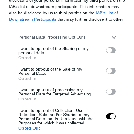
disclosure of your personal information by third parties on the
IAB’s list of downstream participants. This information may
also be disclosed by us to third parties on the
IAB’s List of
Downstream Participants
that may further disclose it to other
third parties.
Please note that this website/app uses one or more Google
Personal Data Processing Opt Outs
services and may gather and store information including but
not limited to your visit or usage behaviour. You may click to
I want to opt-out of the Sharing of my
personal data.
grant or deny consent to Google and its third-party tags to
Opted In
use your data for below specified purposes in below Google
consent section.
I want to opt-out of the Sale of my
Personal Data.
Opted In
I want to opt-out of processing my
Personal Data for Targeted Advertising.
Opted In
I want to opt-out of Collection, Use,
Retention, Sale, and/or Sharing of my
Personal Data that Is Unrelated with the
Purposes for which it was collected.
Opted Out