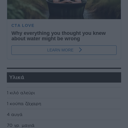
Υλικά
1 κιλό αλεύρι
1 κούπα ζάχαρη
4 αυγά
70 γρ. μαγιά