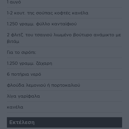
1 αυγό
1-2 κουτ. της σούπας κοφτές κανέλα
1.250 γραµµ. φύλλο κανταϊφιού
2 φλιτζ. του τσαγιού λιωµένο βούτυρο ανάµικτο µε
βιτάµ
Για το σιρόπι:
1.250 γραµµ. ζάχαρη
6 ποτήρια νερό
φλούδα λεµονιού ή πορτοκαλιού
λίγα γαρίφαλα
κανέλα
Εκτέλεση