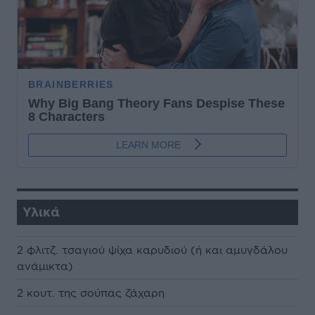
Υλικά
2 φλιτζ. τσαγιού ψίχα καρυδιού (ή και αµυγδάλου
ανάµικτα)
2 κουτ. της σούπας ζάχαρη