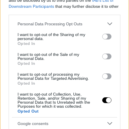
also be disclosed by us to third parties on the
IAB’s List of
Downstream Participants
that may further disclose it to other
third parties.
Please note that this website/app uses one or more Google
Personal Data Processing Opt Outs
services and may gather and store information including but
not limited to your visit or usage behaviour. You may click to
I want to opt-out of the Sharing of my
personal data.
grant or deny consent to Google and its third-party tags to
Opted In
use your data for below specified purposes in below Google
consent section.
I want to opt-out of the Sale of my
Personal Data.
Opted In
I want to opt-out of processing my
Personal Data for Targeted Advertising.
Opted In
I want to opt-out of Collection, Use,
Retention, Sale, and/or Sharing of my
Personal Data that Is Unrelated with the
Purposes for which it was collected.
Opted Out
Google consents