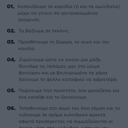
Κοπανίζουμε τα καρύδια (ή και τα αµύγδαλα)
µέχρι να γίνουν σα χοντροκοµµένος
τραχανάς.
Τα βάζουµε σε λεκάνη.
Προσθέτουµε τη ζάχαρη, το αυγό και την
κανέλα.
Ζυµώνουµε ώστε να γίνουν µία µάζα.
Βουτάµε τις παλάµες µας στο µίγµα
βουτύρου και µε βουτυρωµένα τα χέρια
ξαίνουµε το φύλλο καταϊφιού να αφρατέψει.
Παίρνουµε λίγη ποσότητα, όσο χρειάζεται για
ένα καταΐφι και το ξανοίγουµε.
Τοποθετούµε στο άκρο του λίγη γέµιση και το
τυλίγουµε σε σχήµα κυλινδρικό αρκετά
σφιχτά προσέχοντας να συµµαζεύονται οι
άκρες µέσα στον κύλινδρο, ώστε να µην