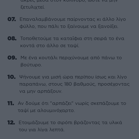
ξετυλιχτεί.
Επαναλαµβάνουµε παίρνοντας κι άλλο λίγο
φύλλο, που πάλι το ξαίνουµε να ξανοίξει.
Τοποθετούµε τα καταΐφια στη σειρά το ένα
κοντά στο άλλο σε ταψί.
Με ένα κουτάλι περιχύνουµε από πάνω το
βούτυρο.
Ψήνουµε για µισή ώρα περίπου ίσως και λίγο
παραπάνω, στους 180 βαθµούς, προσέχοντας
να µην αρπάξουν.
Αν δούµε ότι "αρπάζει" νωρίς σκεπάζουµε το
ταψί µε αλουµινόχαρτο.
Ετοιµάζουµε το σιρόπι βράζοντας τα υλικά
του για λίγα λεπτά.