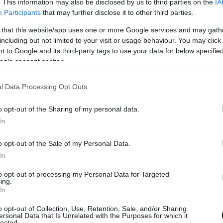
. This information may also be disclosed by us to third parties on the
IA
Ανακατεύουµε να ενωθούν όλα
Participants
that may further disclose it to other third parties.
καλά, ρίχνουµε το µίγµα σε
 that this website/app uses one or more Google services and may gath
λαδωµένο ταψί και ψήνουµε σε
including but not limited to your visit or usage behaviour. You may click 
µέτριο φούρνο για 1 ώρα περίπου.
 to Google and its third-party tags to use your data for below specifi
ogle consent section.
Οταν ψηθεί πασπαλίζουµε µε
άφθονη άχνη και κανέλα και
l Data Processing Opt Outs
κόβουµε σε µπακλαβωτά κοµµάτια.
o opt-out of the Sharing of my personal data.
In
o opt-out of the Sale of my Personal Data.
In
ΥΚΑ
to opt-out of processing my Personal Data for Targeted
ing.
In
o opt-out of Collection, Use, Retention, Sale, and/or Sharing
ersonal Data that Is Unrelated with the Purposes for which it
lected.