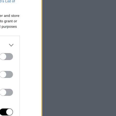
B’s List of
er and store
to grant or
ed purposes