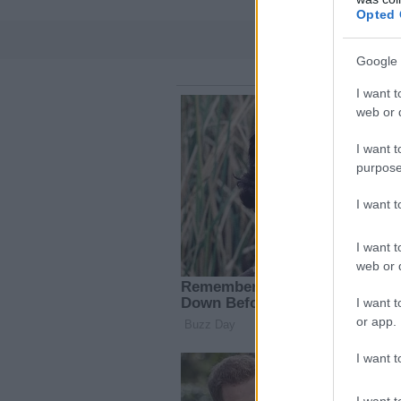
Opted 
Google 
I want t
web or d
I want t
purpose
I want 
I want t
web or d
I want t
or app.
I want t
I want t