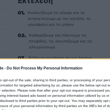
Εκτέλεση
Κοσκινίζουµε το αλεύρι και το
ανακατεύουµε µε την κανέλα, το
γαρύφαλο και το µπέκιν.
Καθαρίζουµε και πλένουµε τις
σταφίδες, τις σκουπίζουµε και τις
αλευρώνουµε.
Βάζουµε το αλεύρι σε µια λεκάνη
ρίχνουµε το λάδι και το τρίβουµε
de -
Do Not Process My Personal Information
µέχρι να ανακατευτεί καλά.
to opt-out of the sale, sharing to third parties, or processing of your per
Κάνουµε µια λακουβίτσα στην µέση
formation for targeted advertising by us, please use the below opt-out s
και ρίχνουµε τη ζάχαρη, το νερό, τη
r selection. Please note that after your opt-out request is processed y
σόδα λιωµένη µέσα στο κονιάκ, το
eing interest-based ads based on personal information utilized by us or
ξύσµα λεµονιού, τις σταφίδες και
disclosed to third parties prior to your opt-out. You may separately opt-
τέλος τα καρύδια.
losure of your personal information by third parties on the IAB’s list of