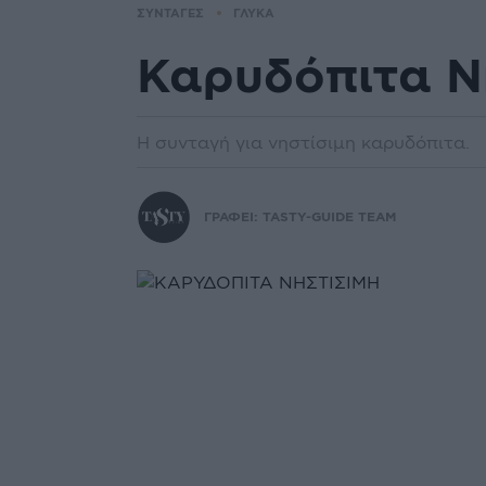
ΣΥΝΤΑΓΕΣ
ΓΛΥΚΑ
Καρυδόπιτα Ν
Η συνταγή για νηστίσιµη καρυδόπιτα.
ΓΡΑΦΕΙ:
TASTY-GUIDE TEAM