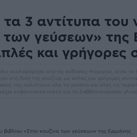
' τα 3 αντίτυπα του 
 των γεύσεων» της 
απλές και γρήγορες 
λις κυκλοφόρησε από τις εκδόσεις Ψυχογιός, είναι το 
γεί στη δική της κουζίνα, με απλές και γρήγορες συντ
εις της καλύπτουν όλα τα γούστα και όλες τις περιστ
μέχρι ευφάνταστα πιάτα για το Σαββατοκύριακο, γλυκά 