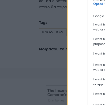
και θα ειδοποιηθούν με προσωπικ
Opted 
οποίο θα παραλάβουν το δώρο το
Google 
Tags
I want t
web or d
KNOW HOW
I want t
purpose
Μοιράσου το άρθρο
I want 
I want t
web or d
I want t
or app.
I want t
I want t