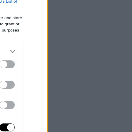
B’s List of
er and store
to grant or
ed purposes