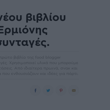
νέου βιβλίου
Ερμιόνης
συνταγές.
πρώτο βιβλίο της food blogger
αγές. Χρησιμοποιεί υλικά που μπορούμε
άσεις. Από ιδιαίτερα πρωινά, σνακ και
που ενθουσιάζουν και ιδέες για πάρτι.