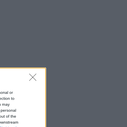
sonal or
ection to
ou may
 personal
out of the
 downstream