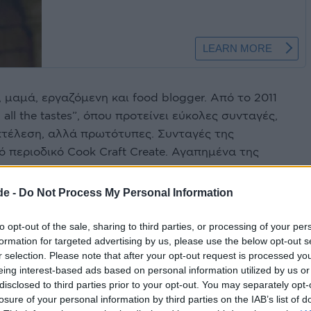
 μαμά, εργαζόμενη και food blogger. Από το 2011
 all the tastes”, όπου προτείνει εύκολες συνταγές,
εκτέλεση, αλλά πρωτότυπες. Συνταγές της
ό περιοδικό Cook Craft Create. Αγαπημένα της
ναι να παρακολουθεί σεμινάρια μαγειρικής, να
τάσεις στο food styling και στη φωτογράφηση
de -
Do Not Process My Personal Information
τυο.
to opt-out of the sale, sharing to third parties, or processing of your per
formation for targeted advertising by us, please use the below opt-out s
 το βιβλίο καθώς και τρεις ενδεικτικές
r selection. Please note that after your opt-out request is processed y
eing interest-based ads based on personal information utilized by us or
disclosed to third parties prior to your opt-out. You may separately opt-
losure of your personal information by third parties on the IAB’s list of
3 αντίτυπα του βιβλίου που θα κληρωθούν, κάντε