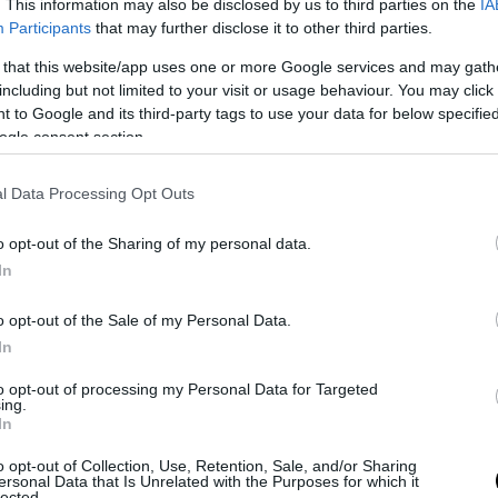
. This information may also be disclosed by us to third parties on the
IA
k
και θα μπείτε αυτόματα στην κλήρωση.
Participants
that may further disclose it to other third parties.
 that this website/app uses one or more Google services and may gath
including but not limited to your visit or usage behaviour. You may click 
0 Νοεμβρίου
και οι νικητές θα ανακοινωθούν
 to Google and its third-party tags to use your data for below specifi
λά και με ανακοίνωση και προσωπικό μήνυμα στο
ogle consent section.
l Data Processing Opt Outs
ρώθηκαν και κερδίζουν από 1 αντίτυπο του
o opt-out of the Sharing of my personal data.
In
o opt-out of the Sale of my Personal Data.
In
to opt-out of processing my Personal Data for Targeted
ing.
In
o opt-out of Collection, Use, Retention, Sale, and/or Sharing
ersonal Data that Is Unrelated with the Purposes for which it
lected.