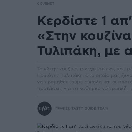
GOURMET
Κερδίστε 1 απ
«Στην κουζίνα
Τυλιπάκη, με 
Το «Στην κουζίνα των γεύσεων», που μό
Ερμιόνης Τυλιπάκη, στο οποίο μας ξενα
να προμηθευτούμε εύκολα και οι προτάσ
προτάσεις για το καθημερινό τραπέζι, 
ΓΡΑΦΕΙ:
TASTY GUIDE TEAM