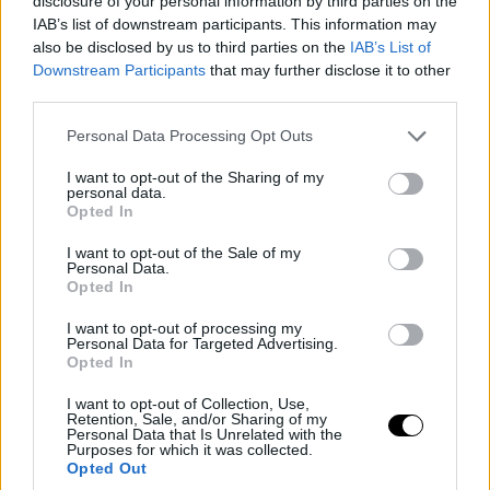
disclosure of your personal information by third parties on the
IAB’s list of downstream participants. This information may
also be disclosed by us to third parties on the
IAB’s List of
Downstream Participants
that may further disclose it to other
third parties.
Please note that this website/app uses one or more Google
Personal Data Processing Opt Outs
services and may gather and store information including but
not limited to your visit or usage behaviour. You may click to
I want to opt-out of the Sharing of my
personal data.
grant or deny consent to Google and its third-party tags to
Opted In
use your data for below specified purposes in below Google
consent section.
I want to opt-out of the Sale of my
Personal Data.
Opted In
I want to opt-out of processing my
Personal Data for Targeted Advertising.
Opted In
I want to opt-out of Collection, Use,
Retention, Sale, and/or Sharing of my
Personal Data that Is Unrelated with the
Purposes for which it was collected.
Opted Out