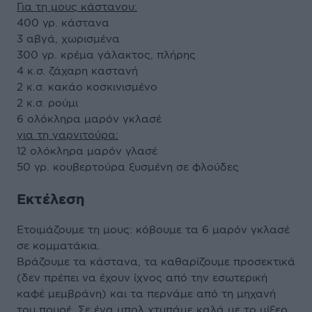
Για τη μους κάστανου:
400 γρ. κάστανα
3 αβγά, χωρισμένα
300 γρ. κρέμα γάλακτος, πλήρης
4 κ.σ. ζάχαρη καστανή
2 κ.σ. κακάο κοσκινισμένο
2 κ.σ. ρούμι
6 ολόκληρα μαρόν γκλασέ
για τη γαρνιτούρα:
12 ολόκληρα μαρόν γλασέ
50 γρ. κουβερτούρα ξυσμένη σε φλούδες
Εκτέλεση
Ετοιμάζουμε τη μους: κόβουμε τα 6 μαρόν γκλασέ
σε κομματάκια.
Βράζουμε τα κάστανα, τα καθαρίζουμε προσεκτικά
(δεν πρέπει να έχουν ίχνος από την εσωτερική
καφέ μεμβράνη) και τα περνάμε από τη μηχανή
του πουρέ. Σε ένα μπολ χτυπάμε καλά με το μίξερ