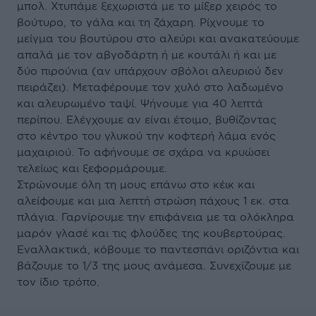
μπολ. Χτυπάμε ξεχωριστά με το μίξερ χειρός το
βούτυρο, το γάλα και τη ζάχαρη. Ρίχνουμε το
μείγμα του βουτύρου στο αλεύρι και ανακατεύουμε
απαλά με τον αβγοδάρτη ή με κουτάλι ή και με
δύο πιρούνια (αν υπάρχουν σβόλοι αλευριού δεν
πειράζει). Μεταφέρουμε τον χυλό στο λαδωμένο
και αλευρωμένο ταψί. Ψήνουμε για 40 λεπτά
περίπου. Ελέγχουμε αν είναι έτοιμο, βυθίζοντας
στο κέντρο του γλυκού την κοφτερή λάμα ενός
μαχαιριού. Το αφήνουμε σε σχάρα να κρυώσει
τελείως και ξεφορμάρουμε.
Στρώνουμε όλη τη μους επάνω στο κέικ και
αλείφουμε και μια λεπτή στρώση πάχους 1 εκ. στα
πλάγια. Γαρνίρουμε την επιφάνεια με τα ολόκληρα
μαρόν γλασέ και τις φλούδες της κουβερτούρας.
Εναλλακτικά, κόβουμε το παντεσπάνι οριζόντια και
βάζουμε το 1/3 της μους ανάμεσα. Συνεχίζουμε με
τον ίδιο τρόπο.