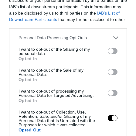
disclosure of your personal information by third parties on the
IAB’s list of downstream participants. This information may
also be disclosed by us to third parties on the
IAB’s List of
Downstream Participants
that may further disclose it to other
third parties.
Please note that this website/app uses one or more Google
Personal Data Processing Opt Outs
services and may gather and store information including but
not limited to your visit or usage behaviour. You may click to
I want to opt-out of the Sharing of my
personal data.
grant or deny consent to Google and its third-party tags to
Opted In
use your data for below specified purposes in below Google
consent section.
I want to opt-out of the Sale of my
Personal Data.
Opted In
I want to opt-out of processing my
Personal Data for Targeted Advertising.
Opted In
I want to opt-out of Collection, Use,
Retention, Sale, and/or Sharing of my
Personal Data that Is Unrelated with the
Purposes for which it was collected.
Opted Out