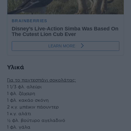
Υλικά
Για το παντεσπάνι σοκολάτας:
1 1/3 φλ. αλεύρι
1 φλ. ζάχαρη
1 φλ. κακάο σκόνη
2 κ.γ. μπέικιν πάουντερ
1 κ.γ. αλάτι
½ φλ. βούτυρο αγελαδινό
1 φλ. γάλα