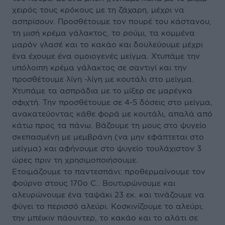
χειρός τους κρόκους με τη ζάχαρη, μέχρι να
ασπρίσουν. Προσθέτουμε τον πουρέ του κάστανου,
τη μισή κρέμα γάλακτος, το ρούμι, τα κομμένα
μαρόν γλασέ και το κακάο και δουλεύουμε μέχρι
ένα έχουμε ένα ομοιογενές μείγμα. Χτυπάμε την
υπόλοιπη κρέμα γάλακτος σε σαντιγί και την
προσθέτουμε λίγη -λίγη με κουτάλι στο μείγμα.
Χτυπάμε τα ασπράδια με το μίξερ σε μαρέγκα
σφιχτή. Την προσθέτουμε σε 4-5 δόσεις στο μείγμα,
ανακατεύοντας κάθε φορά με κουτάλι, απαλά από
κάτω προς τα πάνω. Βάζουμε τη μους στο ψυγείο
σκεπασμένη με μεμβράνη (να μην εφάπτεται στο
μείγμα) και αφήνουμε στο ψυγείο τουλάχιστον 3
ώρες πριν τη χρησιμοποιήσουμε.
Ετοιμάζουμε το παντεσπάνι: προθερμαίνουμε τον
φούρνο στους 170ο C.. Βουτυρώνουμε και
αλευρώνουμε ένα ταψάκι 23 εκ. και τινάζουμε να
φύγει το περισσό αλεύρι. Κοσκινίζουμε το αλεύρι,
την μπέικιν πάουντερ, το κακάο και το αλάτι σε