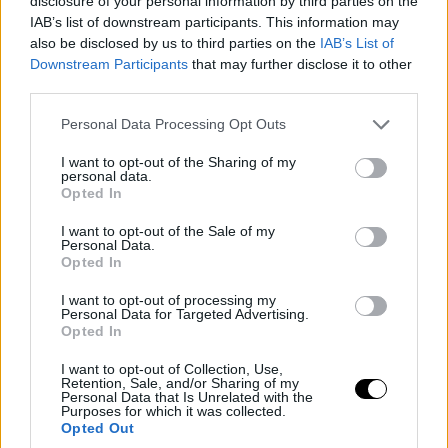
disclosure of your personal information by third parties on the
IAB’s list of downstream participants. This information may
also be disclosed by us to third parties on the
IAB’s List of
Downstream Participants
that may further disclose it to other
third parties.
Please note that this website/app uses one or more Google
Personal Data Processing Opt Outs
services and may gather and store information including but
not limited to your visit or usage behaviour. You may click to
I want to opt-out of the Sharing of my
personal data.
grant or deny consent to Google and its third-party tags to
Opted In
use your data for below specified purposes in below Google
consent section.
I want to opt-out of the Sale of my
Personal Data.
Opted In
I want to opt-out of processing my
Personal Data for Targeted Advertising.
Opted In
I want to opt-out of Collection, Use,
Retention, Sale, and/or Sharing of my
Personal Data that Is Unrelated with the
Purposes for which it was collected.
Opted Out