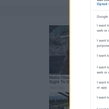
Opted 
Google 
I want t
web or d
I want t
purpose
I want 
I want t
web or d
I want t
or app.
I want t
I want t