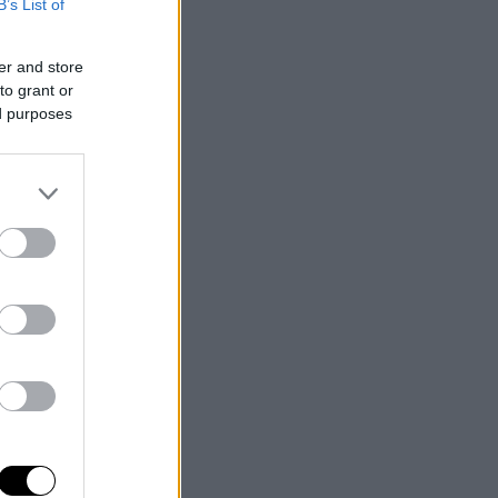
B’s List of
er and store
to grant or
ed purposes