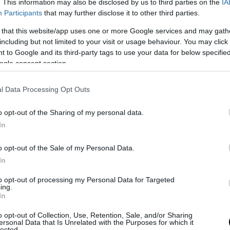
. This information may also be disclosed by us to third parties on the
IA
Participants
that may further disclose it to other third parties.
Όταν το αυγό πήξει και ροδίσει από
 that this website/app uses one or more Google services and may gath
κάτω, αλλά από πάνω είναι ακόμη
including but not limited to your visit or usage behaviour. You may click 
ρευστό σαν κρέμα, γυρίζουμε και
 to Google and its third-party tags to use your data for below specifi
από την άλλη πλευρά να ψηθεί
ogle consent section.
καλά το αυγό.
l Data Processing Opt Outs
o opt-out of the Sharing of my personal data.
In
ΜΕΛΕΤΑ
ΣΥΝΤΑΓΕΣ ΜΕ ΛΑΧΑΝΙΚΑ
ΧΟΡΤΑ
o opt-out of the Sale of my Personal Data.
In
ΙΚΑ
ΚΥΡΙΩΣ ΓΕΥΜΑ
ΣΝΑΚ
to opt-out of processing my Personal Data for Targeted
ing.
In
o opt-out of Collection, Use, Retention, Sale, and/or Sharing
ersonal Data that Is Unrelated with the Purposes for which it
lected.