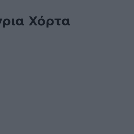
γρια Χόρτα
.