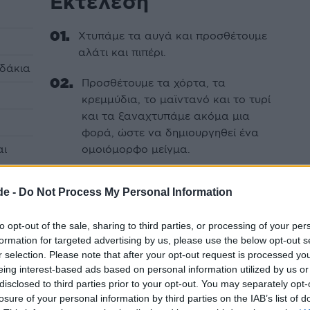
Εκτέλεση
Xτυπάμε τα αυγά και προσθέτουμε
αλάτι και πιπέρι.
υδάκια
Προσθέτουμε τα χόρτα, τα
κρεμμύδια, το μαϊντανό και το τυρί
και τα ξαναχτυπάμε ακόμα μια
φορά, ώστε να δημιουργηθεί ένα
αι
ομοιόμορφο μείγμα.
Zεσταίνουμε το βούτυρο σε ένα
de -
Do Not Process My Personal Information
τηγάνι και ρίχνουμε το μείγμα.
to opt-out of the sale, sharing to third parties, or processing of your per
Tο ανακατεύουμε για 1 λεπτό,
formation for targeted advertising by us, please use the below opt-out s
γέρνοντας το τηγάνι και
r selection. Please note that after your opt-out request is processed y
σηκώνοντας τις άκρες της
eing interest-based ads based on personal information utilized by us or
ομελέτας, καθώς αυτή πήζει, έτσι
disclosed to third parties prior to your opt-out. You may separately opt-
ώστε το υγρό να μπορεί να τρέξει
losure of your personal information by third parties on the IAB’s list of
από κάτω.