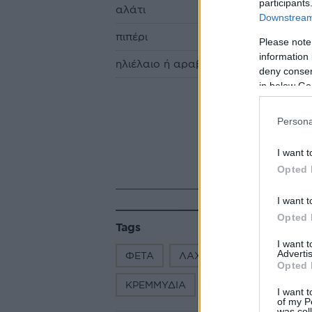
participants
αλάτι
Downstream 
πιπέρι
Please note
information 
ηλιέλαιο ή αραβοσιτέλαιο
deny consent
in below Go
Persona
I want t
Opted 
I want t
Opted 
Tags
I want 
Advertis
ΦΕΤΑ
ΛΑΧΑΝΙΚΑ
ΟΡΕΚΤΙΚΑ
Opted 
ΚΡΕΜΜΥΔΙΑ
ΚΕΦΤΕΣ
ΚΕΦΤΕ
I want t
of my P
was col