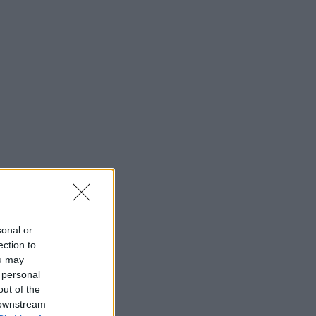
sonal or
ection to
ou may
 personal
out of the
 downstream