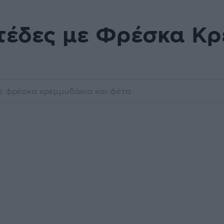
έδες με Φρέσκα Κρ
 φρέσκα κρεμμυδάκια και φέτα.