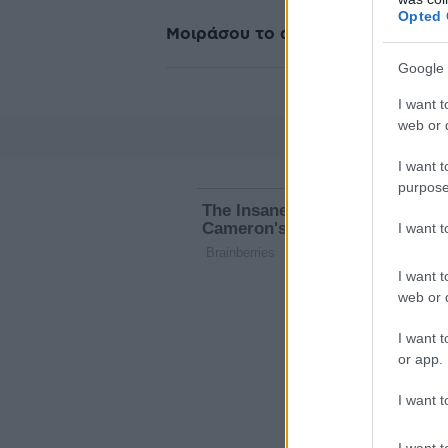
Opted 
Μοιράσου το άρθρο
Google 
I want t
web or d
I want t
purpose
I want 
I want t
web or d
I want t
or app.
I want t
I want t