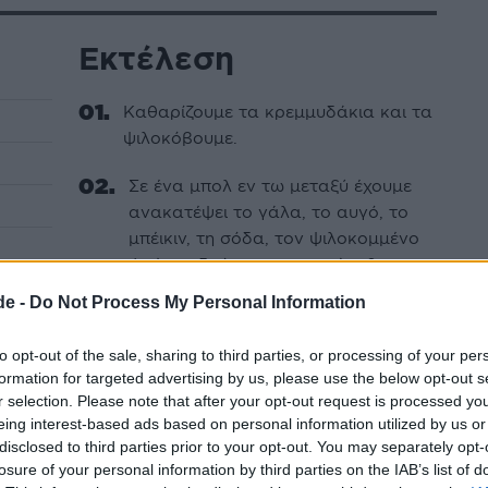
Εκτέλεση
Καθαρίζουμε τα κρεμμυδάκια και τα
ψιλοκόβουμε.
Σε ένα μπολ εν τω μεταξύ έχουμε
ανακατέψει το γάλα, το αυγό, το
μπέικιν, τη σόδα, τον ψιλοκομμένο
φρέσκο δυόσμο και τον άνηθο.
)
de -
Do Not Process My Personal Information
Προσθέτουμε τα κρεμμυδάκια, (το
τυρί που έχουμε τρίψει πιο πριν),
to opt-out of the sale, sharing to third parties, or processing of your per
προσθέτουμε ελάχιστο αλάτι και
formation for targeted advertising by us, please use the below opt-out s
πιπέρι.
r selection. Please note that after your opt-out request is processed y
eing interest-based ads based on personal information utilized by us or
Ανακατεύουμε καλά και
disclosed to third parties prior to your opt-out. You may separately opt-
προσθέτουμε αλεύρι τόσο όσο να
losure of your personal information by third parties on the IAB’s list of