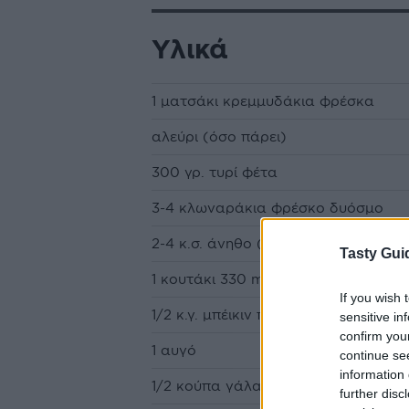
Υλικά
1 ματσάκι κρεμμυδάκια φρέσκα
αλεύρι (όσο πάρει)
300 γρ. τυρί φέτα
3-4 κλωναράκια φρέσκο δυόσμο
2-4 κ.σ. άνηθο (όσο θέλει ο καθένας
Tasty Gui
1 κουτάκι 330 ml σόδα
If you wish 
1/2 κ.γ. μπέικιν πάουντερ
sensitive in
confirm you
1 αυγό
continue se
information 
1/2 κούπα γάλα φρέσκο
further disc