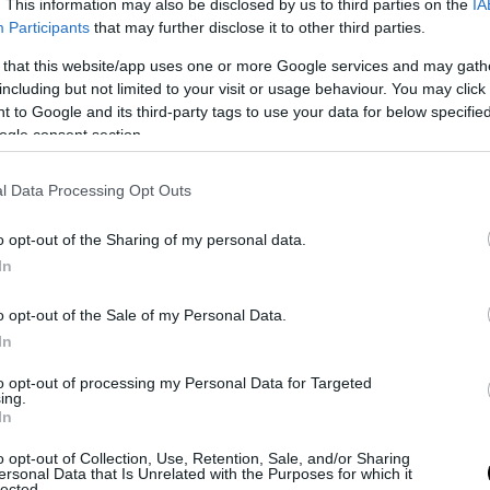
γίνει ένας πηχτός χυλός (να
. This information may also be disclosed by us to third parties on the
IA
Participants
that may further disclose it to other third parties.
στέκεται).
 that this website/app uses one or more Google services and may gath
Βάζουμε στο τηγάνι μπόλικο
including but not limited to your visit or usage behaviour. You may click 
ηλιέλαιο ή αραβοσιτέλαιο (τόσο
 to Google and its third-party tags to use your data for below specifi
ώστε να σκεπάζει σχεδόν τους
ogle consent section.
κεφτέδες) και μ’ ένα κουτάλι
βάζουμε το χυλό στο τηγάνι.
l Data Processing Opt Outs
Τα τηγανίζουμε 3-4 λεπτά από κάθε
o opt-out of the Sharing of my personal data.
μεριά μέχρι να χρυσαφίσουν.
In
o opt-out of the Sale of my Personal Data.
In
to opt-out of processing my Personal Data for Targeted
ing.
ΚΥΡΙΩΣ ΓΕΥΜΑ
ΚΡΕΜΜΥΔΙ
ΤΗΓΑΝΙ
In
ΔΑΚΙΑ
o opt-out of Collection, Use, Retention, Sale, and/or Sharing
ersonal Data that Is Unrelated with the Purposes for which it
lected.