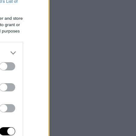
B’s List of
er and store
to grant or
ed purposes