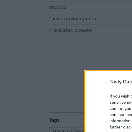
σπάγκο
2 κιλά αρνίσιο μπούτι
4 σκελίδες σκόρδο
Tasty Gui
If you wish 
sensitive in
confirm you
continue se
Tags
information 
further disc
ΠΡΩΤΟΧΡΟΝΙΑ
ΓΙΟΡΤΙΝΟ ΤΡΑΠΕ