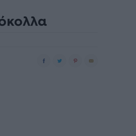
δόκολλα