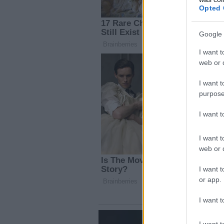
Opted 
Google 
I want t
web or d
I want t
purpose
I want 
I want t
web or d
I want t
or app.
I want t
I want t