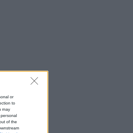
sonal or
ection to
ou may
 personal
out of the
 downstream