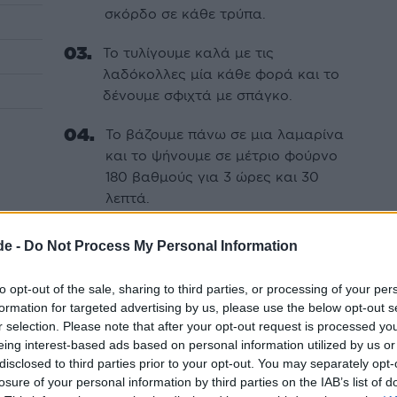
σκόρδο σε κάθε τρύπα.
Το τυλίγουμε καλά με τις
λαδόκολλες μία κάθε φορά και το
δένουμε σφιχτά με σπάγκο.
Το βάζουμε πάνω σε μια λαμαρίνα
και το ψήνουμε σε μέτριο φούρνο
180 βαθμούς για 3 ώρες και 30
λεπτά.
Προσέχουμε στο δίπλωμα του
de -
Do Not Process My Personal Information
πακέτου για να μη χάσει τα υγρά
του και στεγνώσει.
to opt-out of the sale, sharing to third parties, or processing of your per
formation for targeted advertising by us, please use the below opt-out s
r selection. Please note that after your opt-out request is processed y
eing interest-based ads based on personal information utilized by us or
disclosed to third parties prior to your opt-out. You may separately opt-
losure of your personal information by third parties on the IAB’s list of
ΖΙ
ΓΙΟΡΤΙΝΕΣ ΣΥΝΤΑΓΕΣ
ΣΥΝΤΑΓΕΣ ΜΕ ΑΡΝΙ