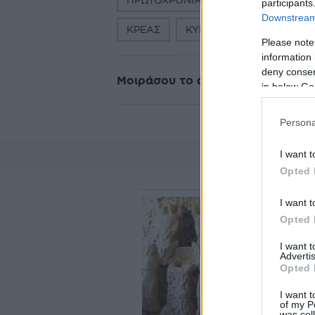
participants
Downstream 
ΚΡΕΑΣ
ΚΥΡΙΩΣ ΓΕΥΜΑ
ΑΡΝΙ
Please note
information 
deny consent
Μοιράσου το άρθρο
in below Go
Persona
I want t
Opted 
I want t
Opted 
I want 
Advertis
Opted 
I want t
of my P
was col