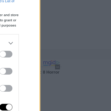
B’s List of
er and store
to grant or
ed purposes