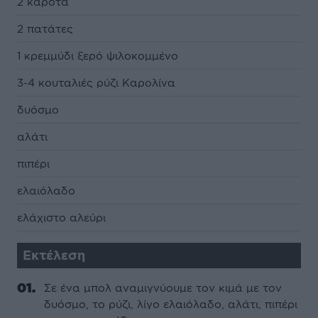
2 καρότα
2 πατάτες
1 κρεµµύδι ξερό ψιλοκοµµένο
3-4 κουταλιές ρύζι Καρολίνα
δυόσµο
αλάτι
πιπέρι
ελαιόλαδο
ελάχιστο αλεύρι
Εκτέλεση
Σε ένα µπολ αναµιγνύουµε τον κιµά µε τον
δυόσµο, το ρύζι, λίγο ελαιόλαδο, αλάτι, πιπέρι