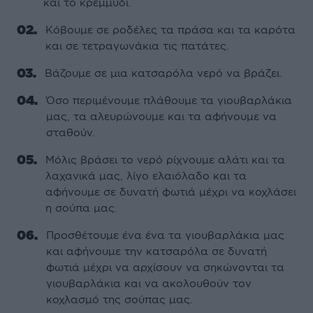
και το κρεµµύδι.
Κόβουµε σε ροδέλες τα πράσα και τα καρότα
και σε τετραγωνάκια τις πατάτες.
Βάζουµε σε µια κατσαρόλα νερό να βράζει.
Όσο περιµένουµε πλάθουµε τα γιουβαρλάκια
µας, τα αλευρώνουµε και τα αφήνουµε να
σταθούν.
Μόλις βράσει το νερό ρίχνουµε αλάτι και τα
λαχανικά µας, λίγο ελαιόλαδο και τα
αφήνουµε σε δυνατή φωτιά µέχρι να κοχλάσει
η σούπα µας.
Προσθέτουµε ένα ένα τα γιουβαρλάκια µας
και αφήνουµε την κατσαρόλα σε δυνατή
φωτιά µέχρι να αρχίσουν να σηκώνονται τα
γιουβαρλάκια και να ακολουθούν τον
κοχλασµό της σούπας µας.