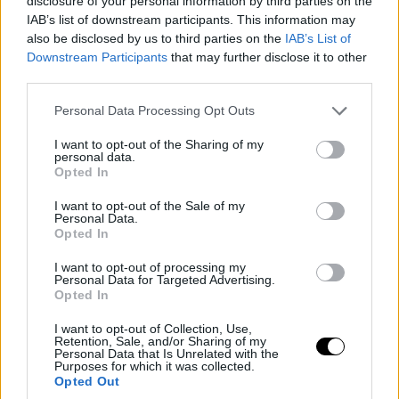
disclosure of your personal information by third parties on the
IAB’s list of downstream participants. This information may
also be disclosed by us to third parties on the
IAB’s List of
Downstream Participants
that may further disclose it to other
third parties.
Please note that this website/app uses one or more Google
Personal Data Processing Opt Outs
services and may gather and store information including but
not limited to your visit or usage behaviour. You may click to
I want to opt-out of the Sharing of my
personal data.
grant or deny consent to Google and its third-party tags to
Opted In
use your data for below specified purposes in below Google
consent section.
I want to opt-out of the Sale of my
Personal Data.
Opted In
I want to opt-out of processing my
Personal Data for Targeted Advertising.
Opted In
I want to opt-out of Collection, Use,
Retention, Sale, and/or Sharing of my
Personal Data that Is Unrelated with the
Purposes for which it was collected.
Opted Out