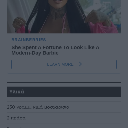
Υλικά
250 γραµµ. κιµά µοσχαρίσιο
2 πράσα