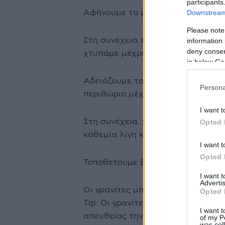
participants
Αφήνουμε το μείγμα να σταθεί γι
Downstream 
Please note
Στη συνέχεια το τοποθετούμε σε έ
information 
deny consent
χτυπάμε μέχρι να ομογενοποιηθεί
in below Go
Αδειάζουμε το μείγμα στις ειδικέ
Persona
περιθώριο μέχρι το χείλος, και τ
I want t
Στη συνέχεια, βγάζουμε από την 
Opted 
καθεμία λίγη κόκα κόλα μέχρι να 
I want t
Opted 
Τοποθετούμε ξανά στην κατάψυξη 
I want 
Advertis
Οι γρανίτες μπορούν να ετοιμαστ
Opted 
Tip: Οι γρανίτες μπορούν να ετοι
I want t
απευθείας την κόκα-κόλα στο μπλ
of my P
was col