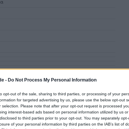
ια
de -
Do Not Process My Personal Information
to opt-out of the sale, sharing to third parties, or processing of your per
νερό, τη ζάχαρη και τα κεράσια και
formation for targeted advertising by us, please use the below opt-out s
ι το μείγμα να ξεκινήσει να βράζει.
r selection. Please note that after your opt-out request is processed y
eing interest-based ads based on personal information utilized by us or
disclosed to third parties prior to your opt-out. You may separately opt-
λύπτουμε με πλαστική μεμβράνη.
losure of your personal information by third parties on the IAB’s list of