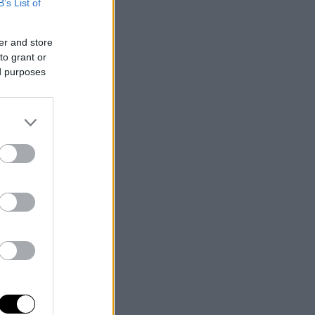
B’s List of
er and store
to grant or
ed purposes