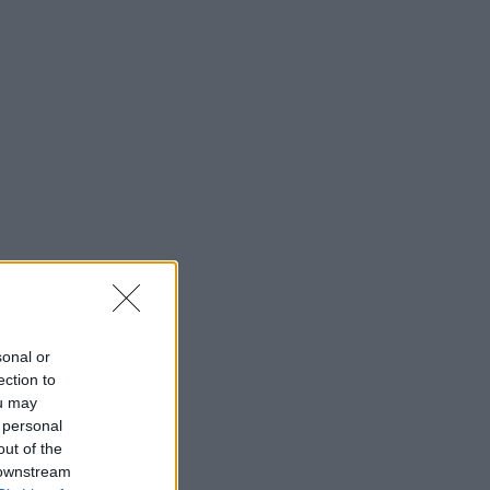
sonal or
ection to
ou may
 personal
out of the
 downstream