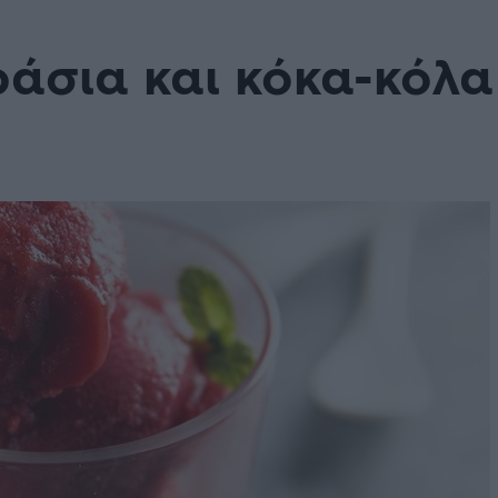
ράσια και κόκα-κόλα