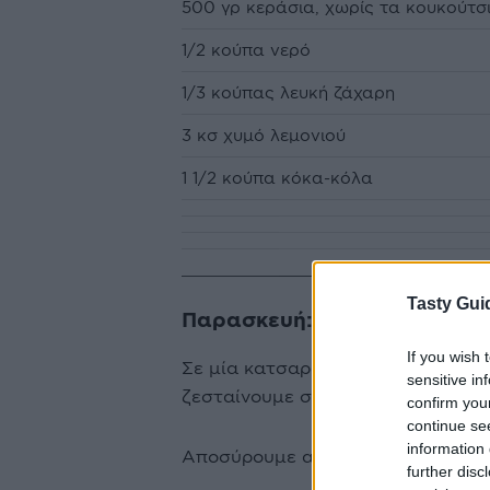
500 γρ κεράσια, χωρίς τα κουκούτσ
1/2 κούπα νερό
1/3 κούπας λευκή ζάχαρη
3 κσ χυμό λεμονιού
1 1/2 κούπα κόκα-κόλα
Tasty Gui
Παρασκευή:
If you wish 
Σε μία κατσαρόλα τοποθετούμε το 
sensitive in
ζεσταίνουμε σε μέτρια φωτιά μέχρ
confirm you
continue se
information 
Αποσύρουμε από τη φωτιά και κα
further disc