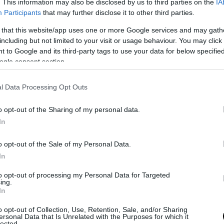
. This information may also be disclosed by us to third parties on the
IA
α μισή ώρα.
Participants
that may further disclose it to other third parties.
 that this website/app uses one or more Google services and may gath
να μπλέντερ μαζί με το χυμό λεμονιού και
including but not limited to your visit or usage behaviour. You may click 
 to Google and its third-party tags to use your data for below specifi
 εντελώς.
ogle consent section.
ς θήκες για γρανίτες, αφήνοντας αρκετό
l Data Processing Opt Outs
οποθετούμε στην κατάψυξη για 2 ώρες.
o opt-out of the Sharing of my personal data.
κατάψυξη και αδειάζουμε αργά αργά στην
In
γεμίσει εντελώς.
o opt-out of the Sale of my Personal Data.
In
για τουλάχιστον 4 ώρες.
to opt-out of processing my Personal Data for Targeted
ing.
ούν έως και 4 ημέρες πριν τις καταναλώσουμε.
In
μαστούν και με μία στρώση, ανακατεύοντας
o opt-out of Collection, Use, Retention, Sale, and/or Sharing
έντερ μαζί με το μείγμα των κερασιών.
ersonal Data that Is Unrelated with the Purposes for which it
lected.