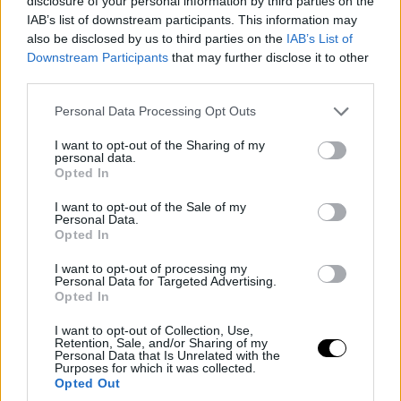
disclosure of your personal information by third parties on the
IAB’s list of downstream participants. This information may
also be disclosed by us to third parties on the
IAB’s List of
Downstream Participants
that may further disclose it to other
third parties.
Please note that this website/app uses one or more Google
Personal Data Processing Opt Outs
services and may gather and store information including but
not limited to your visit or usage behaviour. You may click to
I want to opt-out of the Sharing of my
personal data.
grant or deny consent to Google and its third-party tags to
Opted In
use your data for below specified purposes in below Google
consent section.
I want to opt-out of the Sale of my
Personal Data.
Opted In
I want to opt-out of processing my
Personal Data for Targeted Advertising.
Opted In
I want to opt-out of Collection, Use,
Retention, Sale, and/or Sharing of my
Personal Data that Is Unrelated with the
Purposes for which it was collected.
Opted Out