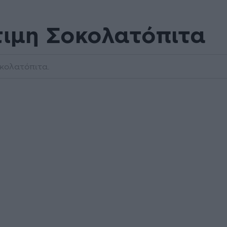
τιμη Σοκολατόπιτα
οκολατόπιτα.