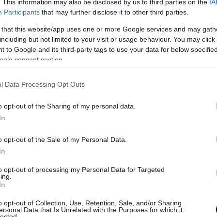
. This information may also be disclosed by us to third parties on the
IA
Περιχύνουµε µε 1 ποτήρι βραστό
Participants
that may further disclose it to other third parties.
νερό που έχουµε διαλύσει το µέλι
 that this website/app uses one or more Google services and may gath
για να ποτίσει.
including but not limited to your visit or usage behaviour. You may click 
 to Google and its third-party tags to use your data for below specifi
Ψήνουµε στους 180 βαθµούς για
ogle consent section.
περίπου 35 λεπτά, όσο δηλαδή
χρειάζεται για να σταθεροποιηθεί η
l Data Processing Opt Outs
σοκολατόπιτά µας.
o opt-out of the Sharing of my personal data.
In
o opt-out of the Sale of my Personal Data.
In
to opt-out of processing my Personal Data for Targeted
ing.
In
o opt-out of Collection, Use, Retention, Sale, and/or Sharing
ersonal Data that Is Unrelated with the Purposes for which it
lected.