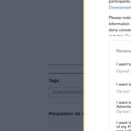
participants
Downstream 
Please note
information 
deny consent
in below Go
Persona
I want t
Opted 
Tags
I want t
Opted 
ΣΟΚΟΛΑΤΟΠΙΤΑ
ΣΟΚΟΛΑΤΑ
I want 
Advertis
Opted 
Μοιράσου το άρθρο
I want t
of my P
was col