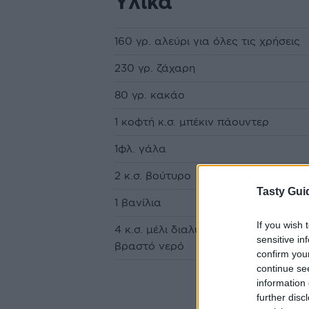
Υλικά
160 γρ. αλεύρι για όλες τις χρήσεις
230 γρ. ζάχαρη
80 γρ. κακάο
1 κοφτή κ.σ. µπέκιν πάουντερ
1φλ. γάλα
2 κ.σ. βούτυρο
Tasty Gui
1 βανίλια
If you wish 
4 κ.σ. µέλι διαλυµµένο σε ένα ποτήρ
sensitive in
βραστό νερό
confirm you
continue se
information 
further disc