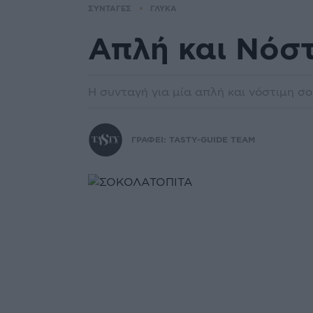
ΣΥΝΤΑΓΕΣ
ΓΛΥΚΑ
Απλή και Νόσ
Η συνταγή για μία απλή και νόστιμη σ
ΓΡΑΦΕΙ:
TASTY-GUIDE TEAM