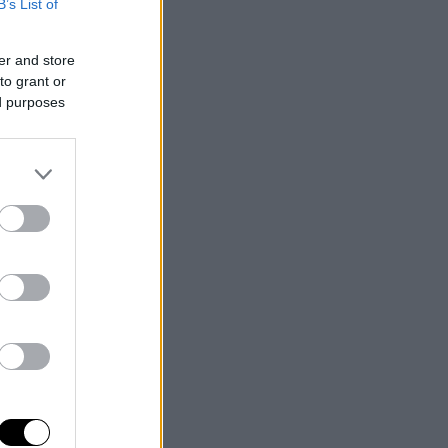
B’s List of
er and store
to grant or
ed purposes