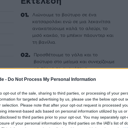
Εκτέλεση
Λιώνουµε το βούτυρο σε ένα
κατσαρολάκι ενώ σε µια λεκανίτσα
ανακατεύουµε καλά το αλεύρι, το
µισό κακάο, το µπέικιν πάουντερ και
τη βανίλια.
Προσθέτουµε το γάλα και το
βούτυρο στο µείγµα και συνεχίζουµε
µε σύρµα το ανακάτεµα.
de -
Do Not Process My Personal Information
Μόλις το µίγµα οµογενοποιηθεί το
ρίχνουµε σε ένα στρογγυλό ταψάκι
to opt-out of the sale, sharing to third parties, or processing of your per
περίπου 24 εκ.
ι
formation for targeted advertising by us, please use the below opt-out s
r selection. Please note that after your opt-out request is processed y
Πασπαλίζουµε µε το υπόλοιπο
eing interest-based ads based on personal information utilized by us or
κακάο και ζάχαρη που έχουµε
disclosed to third parties prior to your opt-out. You may separately opt-
ανακατέψει σε ένα µπολάκι.
losure of your personal information by third parties on the IAB’s list of