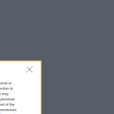
sonal or
ection to
ou may
 personal
out of the
 downstream