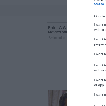
Opted 
Google 
I want t
web or d
I want t
purpose
I want 
I want t
web or d
I want t
or app.
I want t
I want t