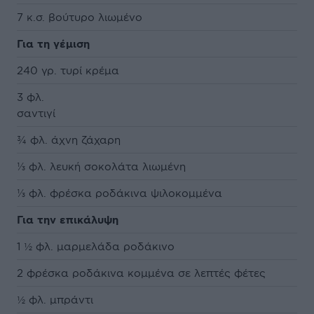
7 κ.σ. βούτυρο λιωμένο
Για τη γέμιση
240 γρ. τυρί κρέμα
3 φλ.
σαντιγ
¾ φλ. άχνη ζάχαρη
⅓ φλ. λευκή σοκολάτα λιωμένη
⅓ φλ. φρέσκα ροδάκινα ψιλοκομμένα
Για την επικάλυψη
1 ½ φλ. μαρμελάδα ροδάκινο
2 φρέσκα ροδάκινα κομμένα σε λεπτές φέτες
½ φλ. μπράντι