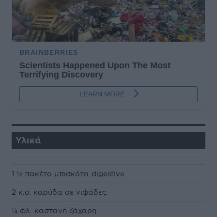
Υλικά
1 ½ πακέτο μπισκότα digestive
2 κ.σ. καρύδα σε νιφάδες
¼ φλ. καστανή ζάχαρη