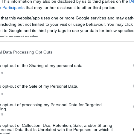
. This information may also be disclosed by us to third parties on the
IA
σε μέτρια φωτιά, μέχρι να γίνει
Participants
that may further disclose it to other third parties.
αφράτο.
 that this website/app uses one or more Google services and may gath
Προσθέτουμε το ξύσμα
including but not limited to your visit or usage behaviour. You may click 
πορτοκαλιού.
 to Google and its third-party tags to use your data for below specifi
ogle consent section.
Αλείφουμε γρήγορα το μείγμα
επάνω στη βάση που έχουμε ήδη
l Data Processing Opt Outs
ετοιμάσει και ξαναβάζουμε το
γλυκό στο ψυγείο μέχρι να σφίξει.
o opt-out of the Sharing of my personal data.
In
Όταν είναι έτοιμο το κόβουμε
πρώτα σε τετράγωνα και στη
o opt-out of the Sale of my Personal Data.
συνέχεια σε τρίγωνα κομμάτια.
In
to opt-out of processing my Personal Data for Targeted
ing.
In
o opt-out of Collection, Use, Retention, Sale, and/or Sharing
ersonal Data that Is Unrelated with the Purposes for which it
ΕΝΙΑ ΓΛΥΚΑ
ΣΟΚΟΛΑΤΑ
ΤΑΡΤΕΣ
lected.