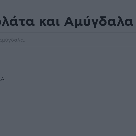
ολάτα και Αμύγδαλα
 αμύγδαλα.