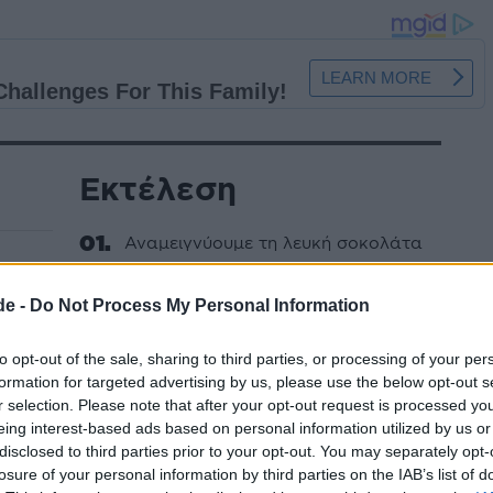
Εκτέλεση
Αναμειγνύουμε τη λευκή σοκολάτα
με το λάδι, αλείφουμε το μείγμα στη
λαδωμένη βάση ορθογωνίου ταψιού
de -
Do Not Process My Personal Information
19x29 εκ., πασπαλίζουμε με
αμύγδαλα και βάζουμε το ταψί στο
to opt-out of the sale, sharing to third parties, or processing of your per
ψυγείο μέχρι να σφίξει το μείγμα.
formation for targeted advertising by us, please use the below opt-out s
r selection. Please note that after your opt-out request is processed y
Ανακατεύουμε την κουβερτούρα, το
eing interest-based ads based on personal information utilized by us or
απορέ
γάλα και το βούτυρο σε μέτρια
disclosed to third parties prior to your opt-out. You may separately opt-
losure of your personal information by third parties on the IAB’s list of
κατσαρόλα και βάζουμε το μείγμα