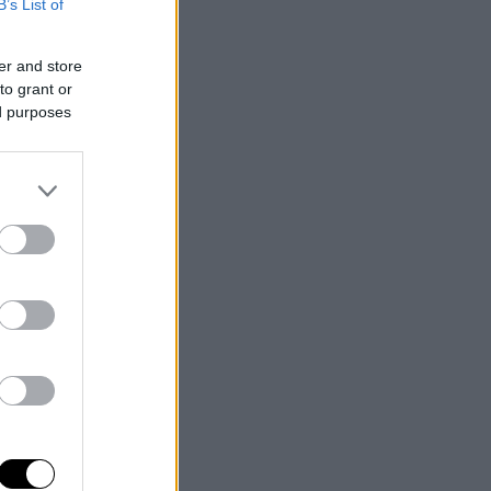
B’s List of
er and store
to grant or
ed purposes