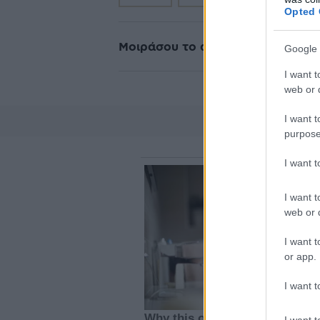
Opted 
Μοιράσου το άρθρο
Google 
I want t
web or d
I want t
purpose
I want 
I want t
web or d
I want t
or app.
I want t
I want t