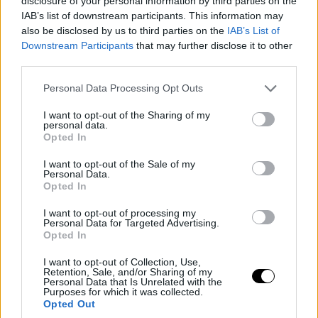
disclosure of your personal information by third parties on the
IAB’s list of downstream participants. This information may
also be disclosed by us to third parties on the
IAB’s List of
Downstream Participants
that may further disclose it to other
third parties.
Please note that this website/app uses one or more Google
Personal Data Processing Opt Outs
services and may gather and store information including but
not limited to your visit or usage behaviour. You may click to
I want to opt-out of the Sharing of my
personal data.
grant or deny consent to Google and its third-party tags to
Opted In
use your data for below specified purposes in below Google
consent section.
I want to opt-out of the Sale of my
Personal Data.
Opted In
I want to opt-out of processing my
Personal Data for Targeted Advertising.
Opted In
I want to opt-out of Collection, Use,
Retention, Sale, and/or Sharing of my
Personal Data that Is Unrelated with the
Purposes for which it was collected.
Opted Out