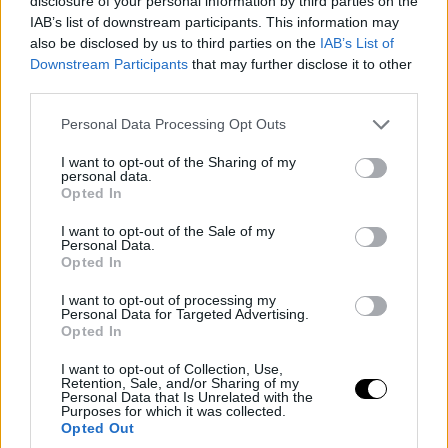
disclosure of your personal information by third parties on the
IAB’s list of downstream participants. This information may
also be disclosed by us to third parties on the
IAB’s List of
Downstream Participants
that may further disclose it to other
third parties.
Please note that this website/app uses one or more Google
Personal Data Processing Opt Outs
services and may gather and store information including but
not limited to your visit or usage behaviour. You may click to
I want to opt-out of the Sharing of my
personal data.
grant or deny consent to Google and its third-party tags to
Opted In
use your data for below specified purposes in below Google
consent section.
I want to opt-out of the Sale of my
Personal Data.
Opted In
I want to opt-out of processing my
Personal Data for Targeted Advertising.
Opted In
I want to opt-out of Collection, Use,
Retention, Sale, and/or Sharing of my
Personal Data that Is Unrelated with the
Purposes for which it was collected.
Opted Out