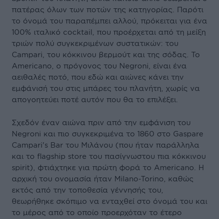
πατέρας όλων των ποτών της κατηγορίας. Παρότι
το όνομά του παραπέμπει αλλού, πρόκειται για ένα
100% ιταλικό cocktail, που προέρχεται από τη μείξη
τριών πολύ συγκεκριμένων συστατικών: του
Campari, του κόκκινου βερμούτ και της σόδας. Το
Americano, ο πρόγονος του Negroni, είναι ένα
αειθαλές ποτό, που εδώ και αιώνες κάνει την
εμφάνισή του στις μπάρες του πλανήτη, χωρίς να
απογοητεύει ποτέ αυτόν που θα το επιλέξει.
Σχεδόν έναν αιώνα πριν από την εμφάνιση του
Negroni και πιο συγκεκριμένα το 1860 στο Gaspare
Campari's Bar του Μιλάνου (που ήταν παράλληλα
και το flagship store του πασίγνωστου πια κόκκινου
spirit), φτιάχτηκε για πρώτη φορά το Americano. Η
αρχική του ονομασία ήταν Milano-Torino, καθώς
εκτός από την τοποθεσία γέννησής του,
θεωρήθηκε σκόπιμο να ενταχθεί στο όνομά του και
το μέρος από το οποίο προερχόταν το έτερο