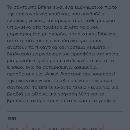
Το σάντουιτς Bifana είναι ένα εμβληματικό πιάτο
της πορτογαλικής κουζίνας, που συνδυάζει
πλούσιες γεύσεις και αρώματα σε κάθε μπουκιά.
Φτιαγμένο από τρυφερό φιλέτο χοιρινού,
μαριναρισμένο με σκόρδο, πάπρικα και Tabasco,
αυτό το σάντουιτς είναι ιδανικό για όσους
αγαπούν τα πικάντικα και νόστιμα γεύματα. Η
διαδικασία μαρινάρισματος προσφέρει στο κρέας
μια μοναδική γεύση που αναδεικνύεται κατά το
ψήσιμο, ενώ τα σοταρισμένα κρεμμύδια
προσθέτουν μια γλυκιά διάσταση που ισορροπεί
την πικάντικη γεύση. Σερβιρισμένο σε ψωμάκια
σάντουιτς, το Bifana είναι το τέλειο γεύμα για μια
βραδιά με φίλους, μια γρήγορη λύση για το
βραδινό ή ακόμα και για ένα γεύμα στο γραφείο.
Tags
BURGER
ΠΙΤΣΑ
STREET FOOD
STREET FOOD