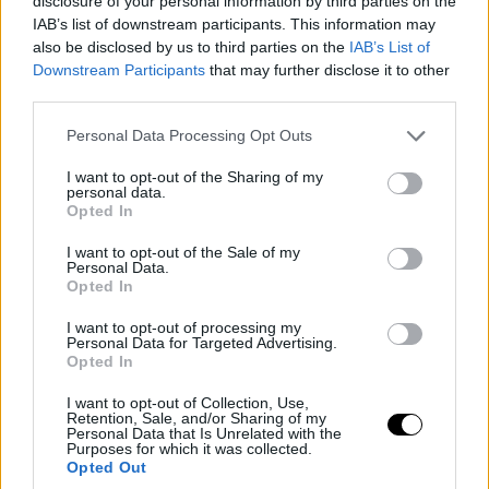
disclosure of your personal information by third parties on the
IAB’s list of downstream participants. This information may
also be disclosed by us to third parties on the
IAB’s List of
Downstream Participants
that may further disclose it to other
third parties.
Please note that this website/app uses one or more Google
Personal Data Processing Opt Outs
services and may gather and store information including but
not limited to your visit or usage behaviour. You may click to
I want to opt-out of the Sharing of my
personal data.
grant or deny consent to Google and its third-party tags to
Opted In
use your data for below specified purposes in below Google
consent section.
I want to opt-out of the Sale of my
Personal Data.
Opted In
I want to opt-out of processing my
Personal Data for Targeted Advertising.
Opted In
I want to opt-out of Collection, Use,
Retention, Sale, and/or Sharing of my
Personal Data that Is Unrelated with the
Purposes for which it was collected.
Opted Out