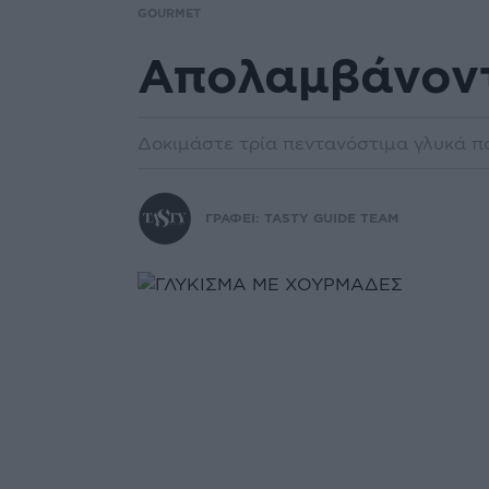
GOURMET
Απολαμβάνον
Δοκιμάστε τρία πεντανόστιμα γλυκά πο
ΓΡΑΦΕΙ:
TASTY GUIDE TEAM