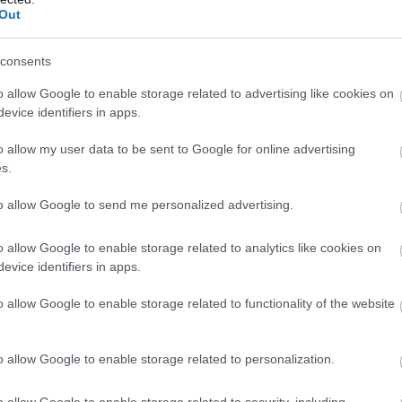
Out
consents
o allow Google to enable storage related to advertising like cookies on
evice identifiers in apps.
(αν είναι μαύρες, ακόμα καλύτερα)
 το κουκούτσι
o allow my user data to be sent to Google for online advertising
όνι
s.
ς σε θερμοκρασία δωματίου
to allow Google to send me personalized advertising.
o allow Google to enable storage related to analytics like cookies on
evice identifiers in apps.
o allow Google to enable storage related to functionality of the website
κώνει μόνο του
o allow Google to enable storage related to personalization.
ς μπανάνες με το πιρούνι.
o allow Google to enable storage related to security, including