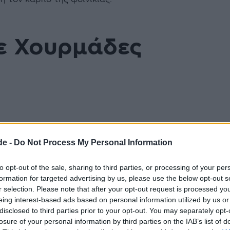
ε Χουρμάδες
καλιού
ρύ
de -
Do Not Process My Personal Information
ομμένους
οκομμένα
to opt-out of the sale, sharing to third parties, or processing of your per
formation for targeted advertising by us, please use the below opt-out s
r selection. Please note that after your opt-out request is processed y
eing interest-based ads based on personal information utilized by us or
disclosed to third parties prior to your opt-out. You may separately opt-
 τις χρήσεις
losure of your personal information by third parties on the IAB’s list of