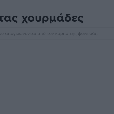
τας χουρμάδες
υ απογειώνονται από τον καρπό της φοινικιάς.