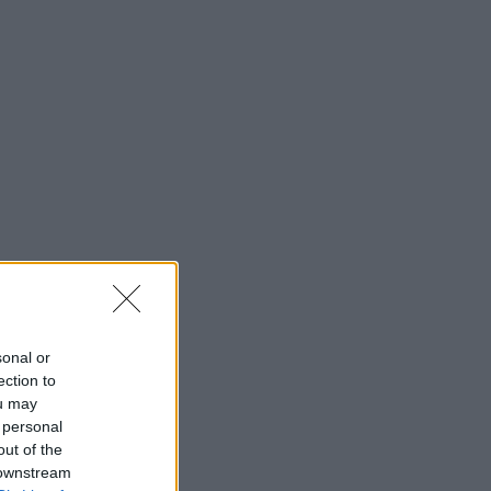
sonal or
ection to
ou may
 personal
out of the
 downstream