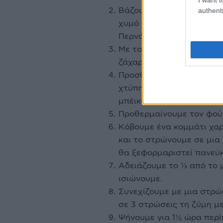
Βάζουμε σε ένα κατσαρολ
authenti
χυμό και το ξύσμα λεμονι
Περνάμε το μείγμα από το
Με το μίξερ χειρός αφρα
ζάχαρη.
Προσθέτουμε τα αβγά και
χτύπημα. Κοσκινίζουμε τ
μπέικιν και τη βανίλια στ
Προθερμαίνουμε τον φούρ
Κόβουμε ένα κομμάτι χαρ
και το στρώνουμε σε μια 
θα ξεφορμαριστεί πανεύ
Αδειάζουμε το ⅓ από το 
ισιώνουμε.
Συνεχίζουμε με μια στρ
σε 3 στρώσεις τη ζύμη μ
Ψήνουμε για 1½ ώρα περίπ