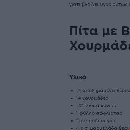
γιατί βγαίνει υγρό ούτως
Πίτα µε 
Χουρµάδ
Υλικά
14 αποξηραµένα βερίκ
14 χουρµάδες
1/2 κούπα κονιάκ
1 φύλλο σφολιάτας
1 ασπράδι αυγού
4 κ.σ. µαρµελάδα βερί