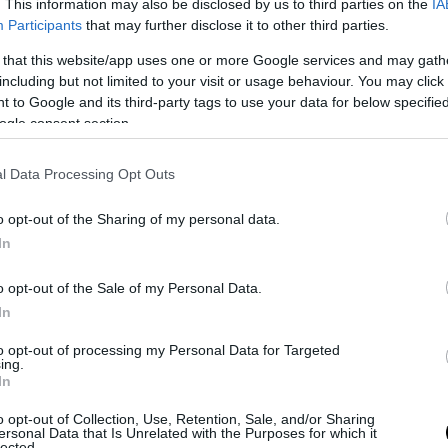
. This information may also be disclosed by us to third parties on the
IA
Participants
that may further disclose it to other third parties.
 that this website/app uses one or more Google services and may gath
ύουμε με το σύρμα των αυγών το λάδι με το
including but not limited to your visit or usage behaviour. You may click 
 to Google and its third-party tags to use your data for below specifi
ουμε διαλύσει τη σόδα, και το μισό από το
ogle consent section.
 χουρμάδες, τα καρύδια.
l Data Processing Opt Outs
πόλοιπο αλεύρι, και τις σταφίδες
υμε ελαφρά. Κάνουμε ένα αρκετά
o opt-out of the Sharing of my personal data.
 στρώνουμε σε λαδωμένο και αλευρωμένο
In
στάσεις για 40 περίπου λεπτά.
o opt-out of the Sale of my Personal Data.
In
to opt-out of processing my Personal Data for Targeted
ουρμάδες και
ing.
In
o opt-out of Collection, Use, Retention, Sale, and/or Sharing
ersonal Data that Is Unrelated with the Purposes for which it
lected.