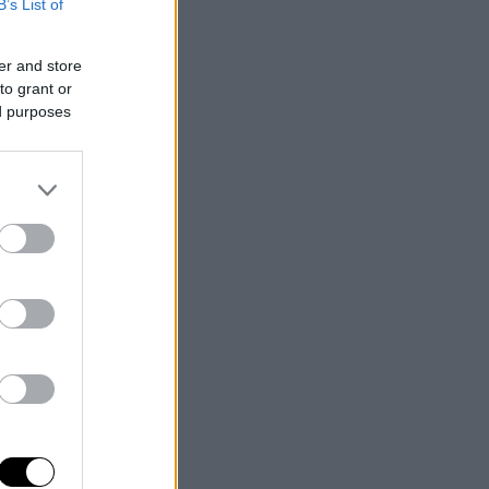
B’s List of
er and store
to grant or
ed purposes