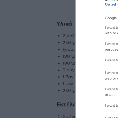
Opted 
Google 
Υλικά
I want t
web or d
2 πολύ ώριμες μπανάνες 
250 γρ. χουρμάδες χωρίς
I want t
ξύσμα και χυμό από 1 λεμ
purpose
180 γρ. βούτυρο αγελάδο
I want 
180 γρ. ζάχαρη
3 αυγά
I want t
1 βανίλια
web or d
1 κ.γλ. μπέικιν πάουντερ
I want t
230 γρ. αλεύρι που φουσ
or app.
Εκτέλεση
I want t
Σε ένα πιάτο λιώνουμε τι
I want t