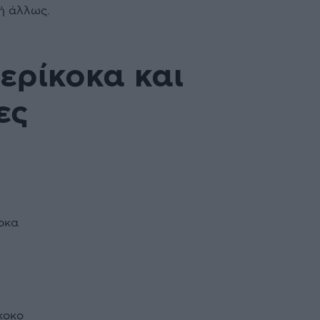
 ή άλλως.
Βερίκοκα και
ες
οκα
κοκο