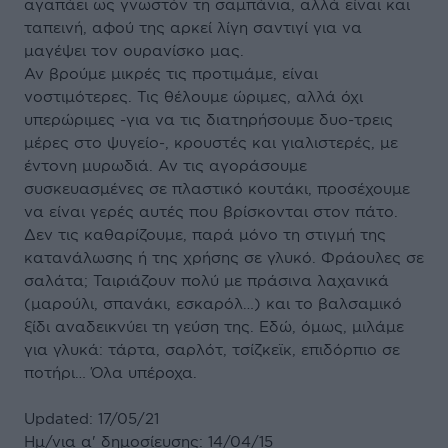
αγαπάει ως γνωστόν τη σαμπάνια, αλλά είναι και
ταπεινή, αφού της αρκεί λίγη σαντιγί για να
μαγέψει τον ουρανίσκο μας.
Αν βρούμε μικρές τις προτιμάμε, είναι
νοστιμότερες. Τις θέλουμε ώριμες, αλλά όχι
υπερώριμες -για να τις διατηρήσουμε δυο-τρεις
μέρες στο ψυγείο-, κρουστές και γιαλιστερές, με
έντονη μυρωδιά. Αν τις αγοράσουμε
συσκευασμένες σε πλαστικό κουτάκι, προσέχουμε
να είναι γερές αυτές που βρίσκονται στον πάτο.
Δεν τις καθαρίζουμε, παρά μόνο τη στιγμή της
κατανάλωσης ή της χρήσης σε γλυκό. Φράουλες σε
σαλάτα; Ταιριάζουν πολύ με πράσινα λαχανικά
(μαρούλι, σπανάκι, εσκαρόλ…) και το βαλσαμικό
ξίδι αναδεικνύει τη γεύση της. Εδώ, όμως, μιλάμε
για γλυκά: τάρτα, σαρλότ, τσίζκεϊκ, επιδόρπιο σε
ποτήρι… Όλα υπέροχα.
Updated: 17/05/21
Ημ/νια α' δημοσίευσης: 14/04/15