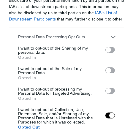
disclosure of your personal information by third parties on the
IAB’s list of downstream participants. This information may
also be disclosed by us to third parties on the
IAB’s List of
Downstream Participants
that may further disclose it to other
third parties.
Please note that this website/app uses one or more Google
Personal Data Processing Opt Outs
services and may gather and store information including but
not limited to your visit or usage behaviour. You may click to
I want to opt-out of the Sharing of my
personal data.
grant or deny consent to Google and its third-party tags to
Opted In
use your data for below specified purposes in below Google
consent section.
I want to opt-out of the Sale of my
Personal Data.
Opted In
I want to opt-out of processing my
Personal Data for Targeted Advertising.
Opted In
I want to opt-out of Collection, Use,
Retention, Sale, and/or Sharing of my
Personal Data that Is Unrelated with the
Purposes for which it was collected.
Opted Out