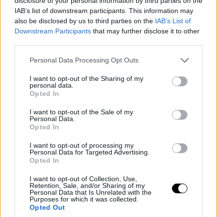
disclosure of your personal information by third parties on the
IAB’s list of downstream participants. This information may
also be disclosed by us to third parties on the
IAB’s List of
Downstream Participants
that may further disclose it to other
third parties.
Please note that this website/app uses one or more Google
Personal Data Processing Opt Outs
services and may gather and store information including but
not limited to your visit or usage behaviour. You may click to
I want to opt-out of the Sharing of my
personal data.
grant or deny consent to Google and its third-party tags to
Opted In
use your data for below specified purposes in below Google
consent section.
I want to opt-out of the Sale of my
Personal Data.
Opted In
I want to opt-out of processing my
Personal Data for Targeted Advertising.
Opted In
I want to opt-out of Collection, Use,
Retention, Sale, and/or Sharing of my
Personal Data that Is Unrelated with the
Purposes for which it was collected.
Opted Out