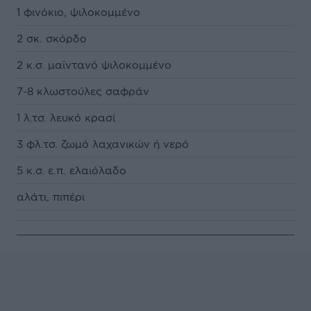
1 φινόκιο, ψιλοκομμένο
2 σκ. σκόρδο
2 κ.σ. μαϊντανό ψιλοκομμένο
7-8 κλωστούλες σαφράν
1 λ.τσ. λευκό κρασί
3 φλ.τσ. ζωμό λαχανικών ή νερό
5 κ.σ. ε.π. ελαιόλαδο
αλάτι, πιπέρι