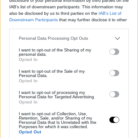
disclosure of your personal information by third parties on the
IAB’s list of downstream participants. This information may
also be disclosed by us to third parties on the
IAB’s List of
Downstream Participants
that may further disclose it to other
third parties.
Please note that this website/app uses one or more Google
Personal Data Processing Opt Outs
services and may gather and store information including but
not limited to your visit or usage behaviour. You may click to
I want to opt-out of the Sharing of my
personal data.
grant or deny consent to Google and its third-party tags to
Opted In
use your data for below specified purposes in below Google
consent section.
I want to opt-out of the Sale of my
Personal Data.
Opted In
I want to opt-out of processing my
Personal Data for Targeted Advertising.
Opted In
I want to opt-out of Collection, Use,
Retention, Sale, and/or Sharing of my
Personal Data that Is Unrelated with the
Purposes for which it was collected.
Opted Out