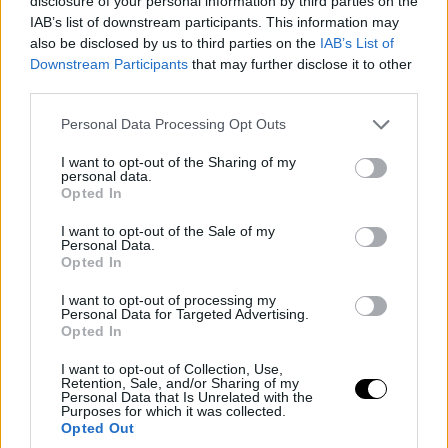
disclosure of your personal information by third parties on the
IAB’s list of downstream participants. This information may
also be disclosed by us to third parties on the
IAB’s List of
Downstream Participants
that may further disclose it to other
third parties.
Please note that this website/app uses one or more Google
Personal Data Processing Opt Outs
services and may gather and store information including but
not limited to your visit or usage behaviour. You may click to
I want to opt-out of the Sharing of my
personal data.
grant or deny consent to Google and its third-party tags to
Opted In
use your data for below specified purposes in below Google
consent section.
I want to opt-out of the Sale of my
Personal Data.
Opted In
I want to opt-out of processing my
Personal Data for Targeted Advertising.
Opted In
I want to opt-out of Collection, Use,
Retention, Sale, and/or Sharing of my
Personal Data that Is Unrelated with the
Purposes for which it was collected.
Opted Out