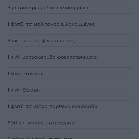
3 μέτρια κρεμμύδια, ψιλοκομμένα
1 φλιτζ. τσ. μαϊντανός ψιλοκομμένος
3 σκ. σκόρδο, ψιλοκομμένες
1 κ.γλ. μοσχοκάρυδο φρεσκοτριμμένο
1 ξύλο κανέλας
1 κ.γλ. ζάχαρη
1 φλιτζ. τσ. έξτρα παρθένο ελαιόλαδο
600 γρ. γιαούρτι στραγγιστό