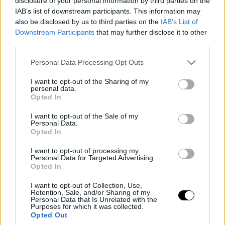
disclosure of your personal information by third parties on the
IAB’s list of downstream participants. This information may
also be disclosed by us to third parties on the
IAB’s List of
Downstream Participants
that may further disclose it to other
third parties.
Please note that this website/app uses one or more Google
Personal Data Processing Opt Outs
services and may gather and store information including but
not limited to your visit or usage behaviour. You may click to
I want to opt-out of the Sharing of my
personal data.
grant or deny consent to Google and its third-party tags to
Opted In
use your data for below specified purposes in below Google
consent section.
I want to opt-out of the Sale of my
Personal Data.
Opted In
I want to opt-out of processing my
Personal Data for Targeted Advertising.
Opted In
I want to opt-out of Collection, Use,
Retention, Sale, and/or Sharing of my
Personal Data that Is Unrelated with the
Purposes for which it was collected.
Opted Out