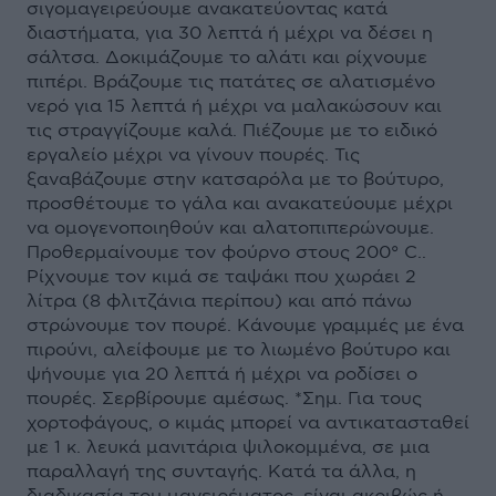
σιγομαγειρεύουμε ανακατεύοντας κατά
διαστήματα, για 30 λεπτά ή μέχρι να δέσει η
σάλτσα. Δοκιμάζουμε το αλάτι και ρίχνουμε
πιπέρι. Βράζουμε τις πατάτες σε αλατισμένο
νερό για 15 λεπτά ή μέχρι να μαλακώσουν και
τις στραγγίζουμε καλά. Πιέζουμε με το ειδικό
εργαλείο μέχρι να γίνουν πουρές. Τις
ξαναβάζουμε στην κατσαρόλα με το βούτυρο,
προσθέτουμε το γάλα και ανακατεύουμε μέχρι
να ομογενοποιηθούν και αλατοπιπερώνουμε.
Προθερμαίνουμε τον φούρνο στους 200° C..
Ρίχνουμε τον κιμά σε ταψάκι που χωράει 2
λίτρα (8 φλιτζάνια περίπου) και από πάνω
στρώνουμε τον πουρέ. Κάνουμε γραμμές με ένα
πιρούνι, αλείφουμε με το λιωμένο βούτυρο και
ψήνουμε για 20 λεπτά ή μέχρι να ροδίσει ο
πουρές. Σερβίρουμε αμέσως. *Σημ. Για τους
χορτοφάγους, ο κιμάς μπορεί να αντικατασταθεί
με 1 κ. λευκά μανιτάρια ψιλοκομμένα, σε μια
παραλλαγή της συνταγής. Κατά τα άλλα, η
διαδικασία του μαγειρέματος, είναι ακριβώς ή