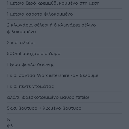
1 μέτριο ξερό κρεμμύδι κομμένο στη μέση
1 μέτριο καρότο ψιλοκομμένο
2 κλωνάρια σέλερι ή 6 κλωνάρια σέλινο
ψιλοκομμένο
2 κ.σ. αλεύρι
500ml μοσχαρίσιο ζωμό
1 ξερό φύλλο δάφνης
1 κ.σ. σάλτσα Worcestershire -αν θέλουμε
1 κ.σ. πελτέ ντομάτας
αλάτι, φρεσκοτριμμένο μαύρο πιπέρι
5κ.σ. βούτυρο + λιωμένο βούτυρο
½
φλ.