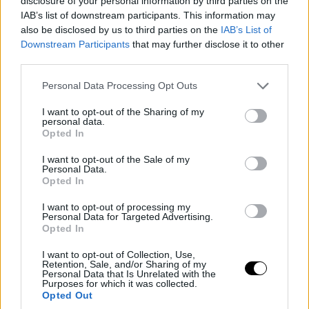
disclosure of your personal information by third parties on the
IAB’s list of downstream participants. This information may
also be disclosed by us to third parties on the
IAB’s List of
Downstream Participants
that may further disclose it to other
third parties.
Please note that this website/app uses one or more Google
Personal Data Processing Opt Outs
services and may gather and store information including but
not limited to your visit or usage behaviour. You may click to
I want to opt-out of the Sharing of my
personal data.
grant or deny consent to Google and its third-party tags to
Opted In
use your data for below specified purposes in below Google
consent section.
I want to opt-out of the Sale of my
Personal Data.
Opted In
I want to opt-out of processing my
Personal Data for Targeted Advertising.
Opted In
I want to opt-out of Collection, Use,
Retention, Sale, and/or Sharing of my
Personal Data that Is Unrelated with the
Purposes for which it was collected.
Opted Out