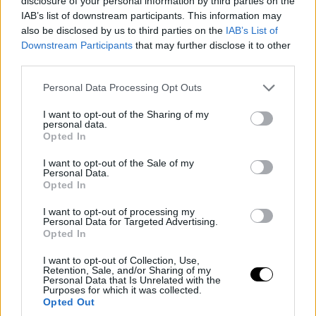
disclosure of your personal information by third parties on the
IAB’s list of downstream participants. This information may
also be disclosed by us to third parties on the
IAB’s List of
Downstream Participants
that may further disclose it to other
third parties.
Please note that this website/app uses one or more Google
Personal Data Processing Opt Outs
services and may gather and store information including but
not limited to your visit or usage behaviour. You may click to
I want to opt-out of the Sharing of my
personal data.
grant or deny consent to Google and its third-party tags to
Opted In
use your data for below specified purposes in below Google
consent section.
I want to opt-out of the Sale of my
Personal Data.
Opted In
I want to opt-out of processing my
Personal Data for Targeted Advertising.
Opted In
I want to opt-out of Collection, Use,
Retention, Sale, and/or Sharing of my
Personal Data that Is Unrelated with the
Purposes for which it was collected.
Opted Out