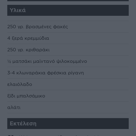
Υλικά
250 γρ. βρασμένες φακές
4 ξερά κρεμμύδια
250 γρ. κριθαράκι
½ ματσάκι μαϊντανό ψιλοκομμένο
3-4 κλωναράκια φρέσκια ρίγανη
ελαιόλαδο
ξίδι μπαλσάμικο
αλάτι
Εκτέλεση