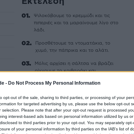
Εκτέλεση
Ψιλοκόβουμε το κρεμμύδι και τις
πιπεριές και τα μαραίνουμε λίγο στο
λάδι.
Προσθέτουμε τα ντοματάκια, το
χυμό, την πάπρικα και το αλάτι.
Μόλις αρχίσει η σάλτσα να βράζει
ρίχνουμε το κριθαράκι και
προσθέτουμε λίγο νερό αρχικά,
de -
Do Not Process My Personal Information
ώστε να ψηθεί το κριθαράκι.
to opt-out of the sale, sharing to third parties, or processing of your per
Ανακατεύουμε συχνά με ξύλινη
formation for targeted advertising by us, please use the below opt-out s
κουτάλα για να μην κολλήσει.
r selection. Please note that after your opt-out request is processed y
eing interest-based ads based on personal information utilized by us or
Μόλις ετοιμαστεί το κριθαράκι, το
disclosed to third parties prior to your opt-out. You may separately opt-
βγάζουμε από τη φωτιά και
losure of your personal information by third parties on the IAB’s list of
σερβίρουμε με το τριμμένο τυρί.