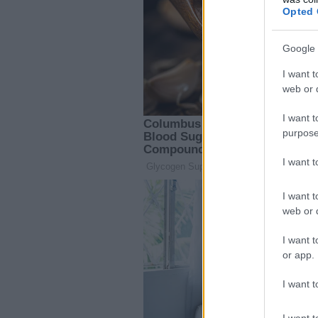
Opted 
Google 
I want t
web or d
I want t
purpose
I want 
I want t
web or d
I want t
or app.
I want t
I want t