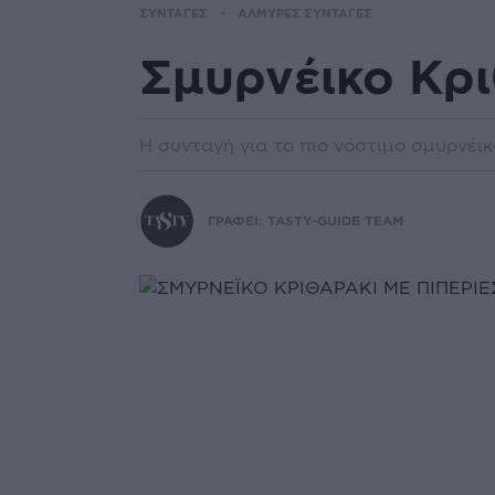
ΣΥΝΤΑΓΕΣ
ΑΛΜΥΡΕΣ ΣΥΝΤΑΓΕΣ
Σμυρνέικο Κρι
Η συνταγή για το πιο νόστιμο σμυρνέικ
ΓΡΑΦΕΙ:
TASTY-GUIDE TEAM