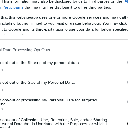
. This information may also be disclosed by us to third parties on the
IA
Participants
that may further disclose it to other third parties.
 that this website/app uses one or more Google services and may gath
including but not limited to your visit or usage behaviour. You may click 
 to Google and its third-party tags to use your data for below specifi
ogle consent section.
ΙΚΑ
ΟΡΕΚΤΙΚΑ
ΚΥΡΙΩΣ ΓΕΥΜΑ
l Data Processing Opt Outs
o opt-out of the Sharing of my personal data.
In
o opt-out of the Sale of my Personal Data.
In
to opt-out of processing my Personal Data for Targeted
ing.
In
o opt-out of Collection, Use, Retention, Sale, and/or Sharing
ersonal Data that Is Unrelated with the Purposes for which it
lected.