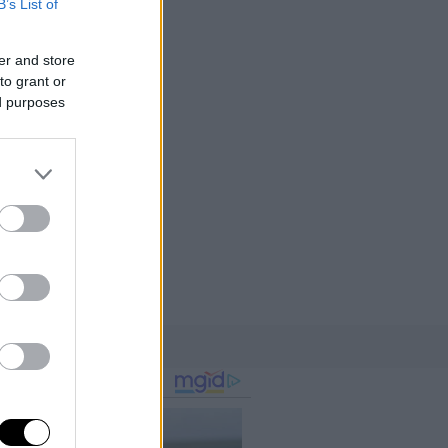
B’s List of
er and store
to grant or
ed purposes