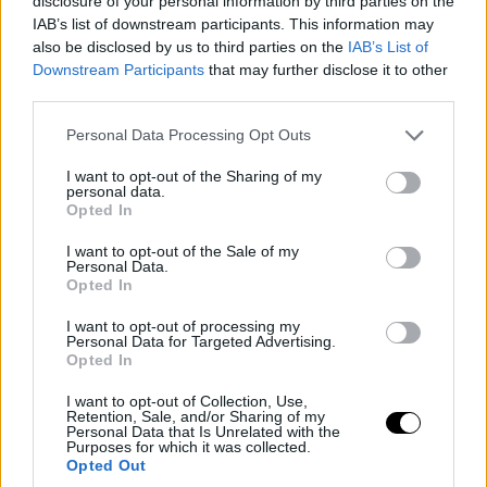
disclosure of your personal information by third parties on the
IAB’s list of downstream participants. This information may
also be disclosed by us to third parties on the
IAB’s List of
Downstream Participants
that may further disclose it to other
third parties.
Please note that this website/app uses one or more Google
Personal Data Processing Opt Outs
services and may gather and store information including but
not limited to your visit or usage behaviour. You may click to
I want to opt-out of the Sharing of my
personal data.
grant or deny consent to Google and its third-party tags to
Opted In
use your data for below specified purposes in below Google
consent section.
I want to opt-out of the Sale of my
Personal Data.
Opted In
I want to opt-out of processing my
Personal Data for Targeted Advertising.
Opted In
I want to opt-out of Collection, Use,
Retention, Sale, and/or Sharing of my
Personal Data that Is Unrelated with the
Purposes for which it was collected.
Opted Out