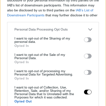
disclosure of your personal information by third parties on the
IAB’s list of downstream participants. This information may
also be disclosed by us to third parties on the
IAB’s List of
Downstream Participants
that may further disclose it to other
third parties.
Please note that this website/app uses one or more Google
Personal Data Processing Opt Outs
services and may gather and store information including but
not limited to your visit or usage behaviour. You may click to
I want to opt-out of the Sharing of my
personal data.
grant or deny consent to Google and its third-party tags to
Opted In
use your data for below specified purposes in below Google
consent section.
I want to opt-out of the Sale of my
Personal Data.
Opted In
I want to opt-out of processing my
Personal Data for Targeted Advertising.
Opted In
I want to opt-out of Collection, Use,
Retention, Sale, and/or Sharing of my
Personal Data that Is Unrelated with the
Purposes for which it was collected.
Opted Out