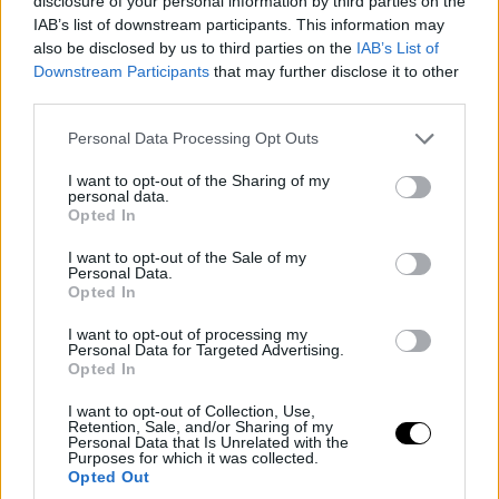
disclosure of your personal information by third parties on the
IAB’s list of downstream participants. This information may
also be disclosed by us to third parties on the
IAB’s List of
Downstream Participants
that may further disclose it to other
third parties.
Please note that this website/app uses one or more Google
Personal Data Processing Opt Outs
services and may gather and store information including but
not limited to your visit or usage behaviour. You may click to
I want to opt-out of the Sharing of my
personal data.
grant or deny consent to Google and its third-party tags to
Opted In
use your data for below specified purposes in below Google
consent section.
I want to opt-out of the Sale of my
Personal Data.
Opted In
I want to opt-out of processing my
Personal Data for Targeted Advertising.
Opted In
I want to opt-out of Collection, Use,
Retention, Sale, and/or Sharing of my
Personal Data that Is Unrelated with the
Purposes for which it was collected.
Opted Out