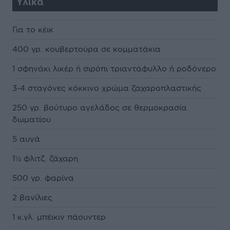
Υλικά
Για το κέικ
400 γρ. κουβερτούρα σε κομματάκια
1 σφηνάκι λικέρ ή σιρόπι τριαντάφυλλο ή ροδόνερο
3-4 σταγόνες κόκκινο χρώμα ζαχαροπλαστικής
250 γρ. βούτυρο αγελάδος σε θερμοκρασία
δωματίου
5 αυγά
1½ φλιτζ. ζάχαρη
500 γρ. φαρίνα
2 βανίλιες
1 κ.γλ. μπέικιν πάουντερ