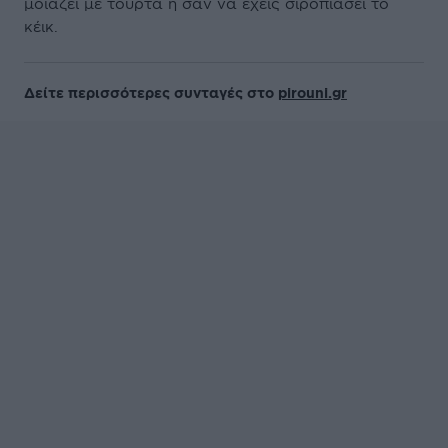
μοιάζει με τούρτα ή σαν να έχεις σιροπιάσει το
κέικ.
Δείτε περισσότερες συνταγές στο
pirouni.gr