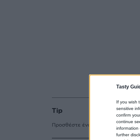
Tasty Gui
If you wish 
sensitive in
Tip
confirm you
continue se
Προσθέστε ένα μικρό φλιτζάνι δυ
information 
further disc