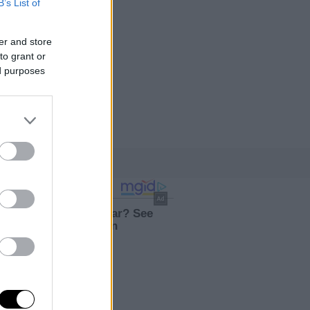
B’s List of
er and store
to grant or
ed purposes