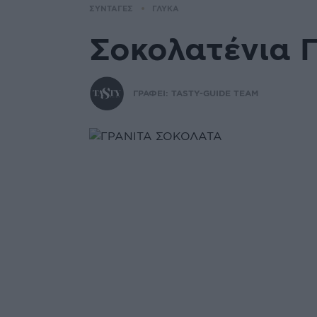
ΣΥΝΤΑΓΕΣ
ΓΛΥΚΑ
Σοκολατένια 
ΓΡΑΦΕΙ:
TASTY-GUIDE TEAM