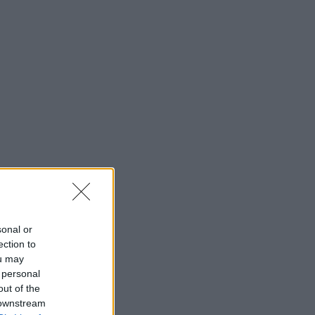
sonal or
ection to
ou may
 personal
out of the
 downstream