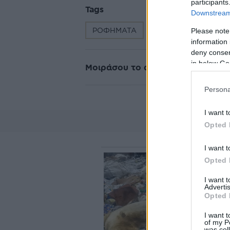
participants
Tags
Downstream 
ΡΟΦΗΜΑΤΑ
ΓΛΥΚΑ - ΨΥΓΕΙΟΥ
Please note
information 
deny consent
in below Go
Μοιράσου το άρθρο
Persona
I want t
Opted 
I want t
Opted 
I want 
Advertis
Opted 
I want t
of my P
was col