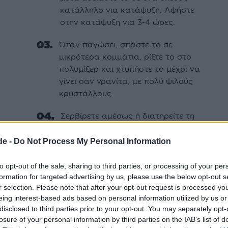
κατάλληλο για κατάψυξη. Αφήστε
στην κατάψυξη για 3-4 ώρες.
Όταν παγώσει, σπάστε το σε
μικρότερα κομμάτια, ρίξτε το στο
πολυμίξερ και χτυπήστε το μέχρι να
γίνει σαν γρανίτα, με πολύ ψιλούς
κρυστάλλους.
Σερβίρετε αμέσως ή διατηρείτε τη
γρανίτα στην κατάψυξη, σε δοχείο
τροφίμων.
de -
Do Not Process My Personal Information
to opt-out of the sale, sharing to third parties, or processing of your per
formation for targeted advertising by us, please use the below opt-out s
r selection. Please note that after your opt-out request is processed y
eing interest-based ads based on personal information utilized by us or
νατού καφέ για έξτρα άρωμα και γεύση.
disclosed to third parties prior to your opt-out. You may separately opt-
losure of your personal information by third parties on the IAB’s list of