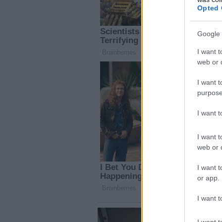
Opted 
Google 
I want t
web or d
I want t
purpose
I want 
I want t
web or d
I want t
or app.
I want t
I want t