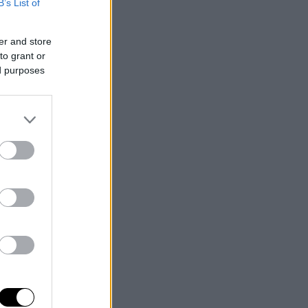
B’s List of
er and store
to grant or
ed purposes