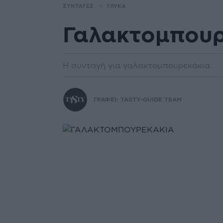
ΣΥΝΤΑΓΕΣ
ΓΛΥΚΑ
Γαλακτοµπουρ
Η συνταγή για γαλακτοµπουρεκάκια.
ΓΡΑΦΕΙ:
TASTY-GUIDE TEAM