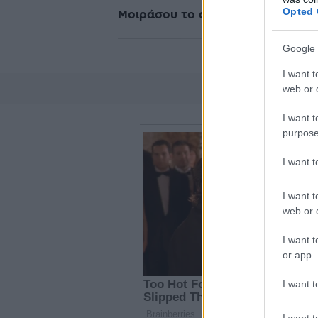
Opted 
Μοιράσου το άρθρο
Google 
I want t
web or d
I want t
purpose
I want 
I want t
web or d
I want t
or app.
I want t
I want t