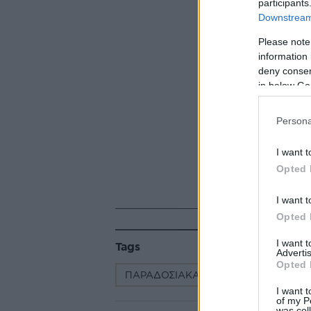
participants
Downstream 
Please note
information 
deny consent
in below Go
Persona
I want t
Opted 
I want t
Opted 
I want 
Tags
Advertis
Opted 
ΠΑΡΑΔΟΣΙΑΚΑ ΓΛΥΚΑ
ΓΑΛΑΚΤΟ
I want t
of my P
was col