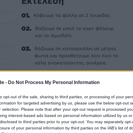
Εκτέλεση
Κόβουµε τα φύλλα σε 2 λουρίδες.
Βάζουµε σε µπολ το κορν φλάουρ
και το σιµιγδάλι.
Βάζουµε σε κατσαρολάκι σε µέτρια
φωτιά και προσθέτουµε λίγο λίγο το
γάλα ανακατεύοντας συνέχεια.
Προσθέτουµε το βούτυρο και
de -
Do Not Process My Personal Information
αφήνουµε να σιγοβράσει για 3
λεπτά ή ώσπου να πήξει.
to opt-out of the sale, sharing to third parties, or processing of your per
Προσθέτουµε το µέλι και το ταχίνι.
formation for targeted advertising by us, please use the below opt-out s
r selection. Please note that after your opt-out request is processed y
eing interest-based ads based on personal information utilized by us or
Αφήνουµε να κρυώσει.
disclosed to third parties prior to your opt-out. You may separately opt-
losure of your personal information by third parties on the IAB’s list of
Αλείφουµε 3 λώριδες µε βούτυρο,