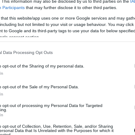
. This information may also be disclosed by us to third parties on the
IA
βάζουµε 2 κουταλιές κρέµα στην
Participants
that may further disclose it to other third parties.
άκρη και διπλώνουµε, τυλίγοντας σε
ρολό.
 that this website/app uses one or more Google services and may gath
including but not limited to your visit or usage behaviour. You may click 
 to Google and its third-party tags to use your data for below specifi
Βάζουµε σε βουτυρωµένο ταψί και
ogle consent section.
αλείφουµε µε βούτυρο.
Ψήνουµε στούς 180 βαθµούς για 20
l Data Processing Opt Outs
λεπτά.
o opt-out of the Sharing of my personal data.
Αντί για σιρόπι, περιχύνουµε µε λίγο
In
µέλι και πασπαλίζουµε µε κανέλα.
o opt-out of the Sale of my Personal Data.
In
to opt-out of processing my Personal Data for Targeted
ing.
In
ΜΠΟΥΡΕΚΟ
o opt-out of Collection, Use, Retention, Sale, and/or Sharing
ersonal Data that Is Unrelated with the Purposes for which it
lected.