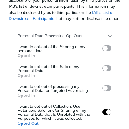
disclosure of your personal information by third parties on the
IAB’s list of downstream participants. This information may
also be disclosed by us to third parties on the
IAB’s List of
Downstream Participants
that may further disclose it to other
third parties.
Please note that this website/app uses one or more Google
Personal Data Processing Opt Outs
services and may gather and store information including but
not limited to your visit or usage behaviour. You may click to
I want to opt-out of the Sharing of my
personal data.
grant or deny consent to Google and its third-party tags to
Opted In
use your data for below specified purposes in below Google
consent section.
I want to opt-out of the Sale of my
Personal Data.
Opted In
I want to opt-out of processing my
Personal Data for Targeted Advertising.
Opted In
I want to opt-out of Collection, Use,
Retention, Sale, and/or Sharing of my
Personal Data that Is Unrelated with the
Purposes for which it was collected.
Opted Out