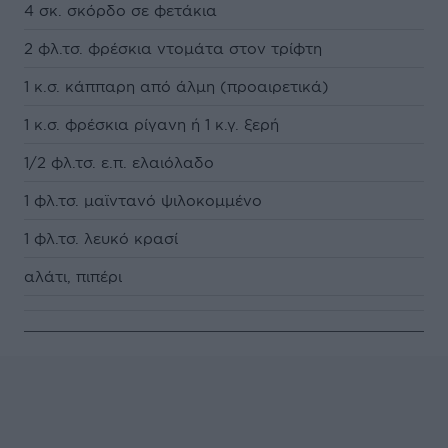
4 σκ. σκόρδο σε φετάκια
2 φλ.τσ. φρέσκια ντομάτα στον τρίφτη
1 κ.σ. κάππαρη από άλμη (προαιρετικά)
1 κ.σ. φρέσκια ρίγανη ή 1 κ.γ. ξερή
1/2 φλ.τσ. ε.π. ελαιόλαδο
1 φλ.τσ. μαϊντανό ψιλοκομμένο
1 φλ.τσ. λευκό κρασί
αλάτι, πιπέρι